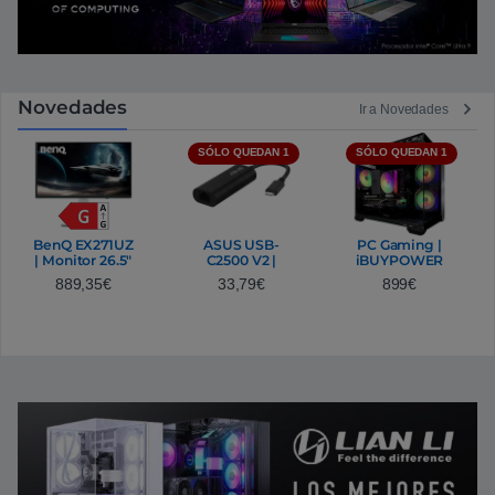
Novedades
Ir a Novedades
SÓLO QUEDAN 1
SÓLO QUEDAN 1
BenQ EX271UZ
ASUS USB-
PC Gaming |
| Monitor 26.5"
C2500 V2 |
iBUYPOWER
OLED 4K 240Hz
Adaptador
Fighter Warcry
889,35
€
33,79
€
899
€
0.5ms
Ethernet USB-
Lite V2 | Ryzen
C 2.5G
5 5500 | 16GB
RAM | 1TB Gen4
| GeForce RTX
5060 8GB
GDDR7 | WiFi
AC53 |
Windows 11 Pro
| Ordenador
eSports
Profesional