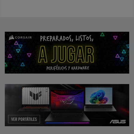
Tarjeta Gráfica
Switch
Core 5 120U
Nvidia
16GB DDR5
512GB NVMe
15,6" Full HD
Windows 11
Home