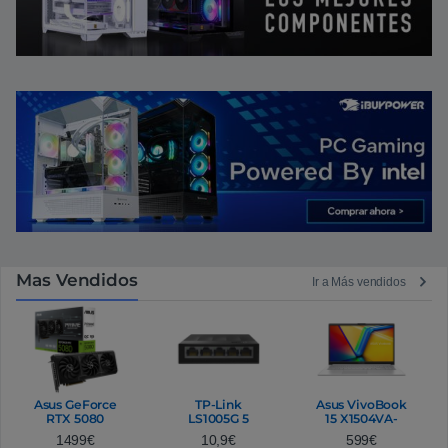
Mas Vendidos
Ir a Más vendidos
Asus GeForce
TP-Link
Asus VivoBook
RTX 5080
LS1005G 5
15 X1504VA-
Prime OC 16GB
Puertos Gigabit
BQ575W |
1499
€
10,9
€
599
€
GDDR7 DLSS4 |
Ethernet -
Portátil Intel