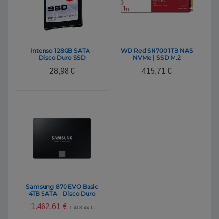
Intenso 128GB SATA –
WD Red SN700 1TB NAS
Disco Duro SSD
NVMe | SSD M.2
28,98
€
415,71
€
Samsung 870 EVO Basic
4TB SATA – Disco Duro
SSD
1.462,61
€
1.468,44
€