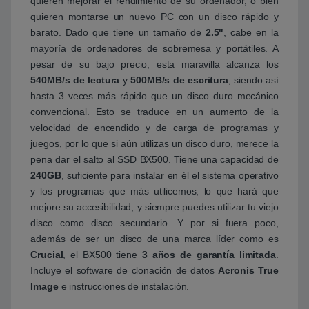
quieren mejorar el rendimiento de su ordenador, o bien
quieren montarse un nuevo PC con un disco rápido y
barato. Dado que tiene un tamaño de
2.5"
, cabe en la
mayoría de ordenadores de sobremesa y portátiles. A
pesar de su bajo precio, esta maravilla alcanza los
540MB/s de lectura
y
500MB/s de escritura
, siendo así
hasta 3 veces más rápido que un disco duro mecánico
convencional. Esto se traduce en un aumento de la
velocidad de encendido y de carga de programas y
juegos, por lo que si aún utilizas un disco duro, merece la
pena dar el salto al SSD BX500. Tiene una capacidad de
240GB
, suficiente para instalar en él el sistema operativo
y los programas que más utilicemos, lo que hará que
mejore su accesibilidad, y siempre puedes utilizar tu viejo
disco como disco secundario. Y por si fuera poco,
además de ser un disco de una marca líder como es
Crucial
, el BX500 tiene
3 años de garantía limitada
.
Incluye el software de clonación de datos
Acronis True
Image
e instrucciones de instalación.