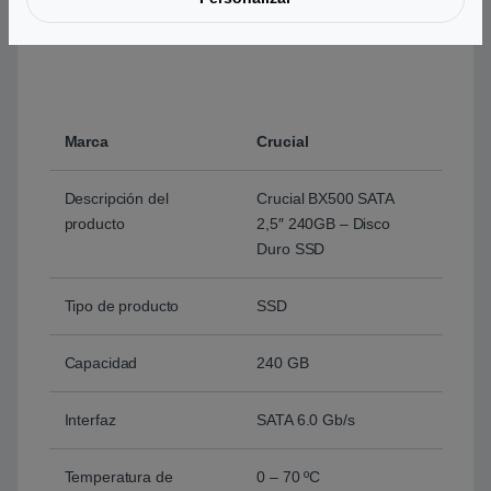
Categorías:
Componentes
,
Discos Duros
,
Discos
Duros SSD
Marca:
CRUCIAL
Marca
Crucial
Descripción del
Crucial BX500 SATA
producto
2,5″ 240GB – Disco
Duro SSD
Tipo de producto
SSD
Capacidad
240 GB
Interfaz
SATA 6.0 Gb/s
Temperatura de
0 – 70 ºC