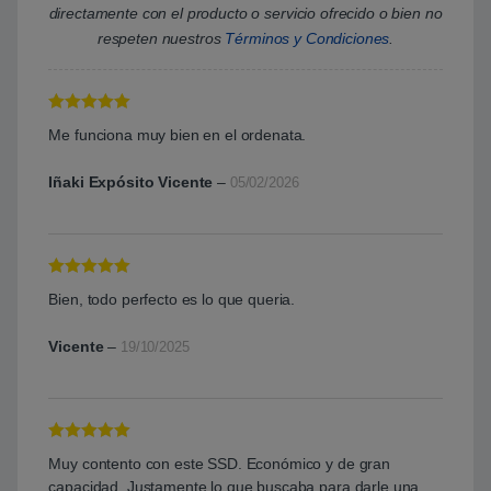
directamente con el producto o servicio ofrecido o bien no
respeten nuestros
Términos y Condiciones
.
Valorado con
Me funciona muy bien en el ordenata.
5
de 5
Iñaki Expósito Vicente
–
05/02/2026
Valorado con
Bien, todo perfecto es lo que queria.
5
de 5
Vicente
–
19/10/2025
Valorado con
Muy contento con este SSD. Económico y de gran
5
de 5
capacidad. Justamente lo que buscaba para darle una