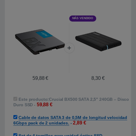
MÁS VENDIDO
59,88
€
8,30
€
Este producto:
Crucial BX500 SATA 2,5″ 240GB – Disco
59,88
€
Duro SSD
-
Cable de datos SATA 3 de 0,5M de longitud velocidad
2,89
€
6Gbps pack de 2 unidades.
-
Set de 4 tornillos para unidad óptica SSD –