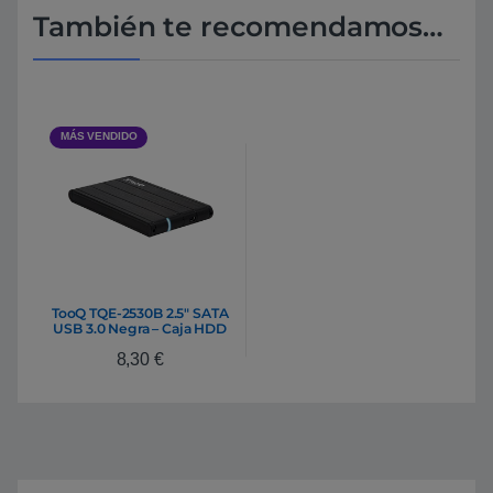
También te recomendamos…
MÁS VENDIDO
TooQ TQE-2530B 2.5″ SATA
USB 3.0 Negra – Caja HDD
8,30
€