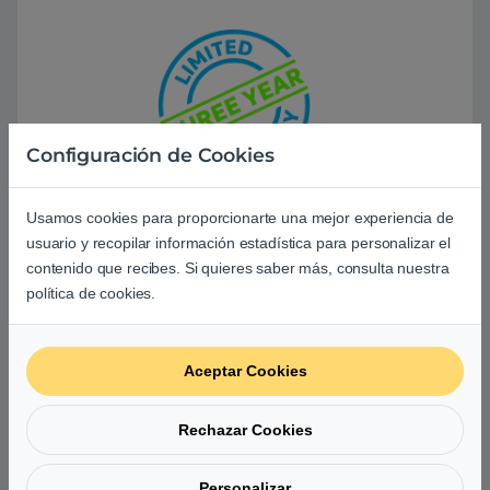
Configuración de Cookies
Usamos cookies para proporcionarte una mejor experiencia de
usuario y recopilar información estadística para personalizar el
Garantía limitada de 3
contenido que recibes. Si quieres saber más, consulta nuestra
años
política de cookies.
Le ofrecemos la seguridad de miles de horas
Aceptar Cookies
de validación, decenas de pruebas de
calificación y una experiencia galardonada en
unidades de estado sólido con una garantía
Rechazar Cookies
limitada de 3 años.
SKU:
SDCRU037
MPN:
CT240BX500SSD1
Personalizar