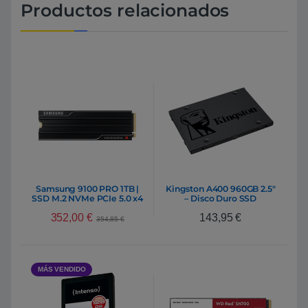
Productos relacionados
Samsung 9100 PRO 1TB |
Kingston A400 960GB 2.5″
SSD M.2 NVMe PCIe 5.0 x4
– Disco Duro SSD
Con disipador
352,00
€
143,95
€
354,85
€
MÁS VENDIDO