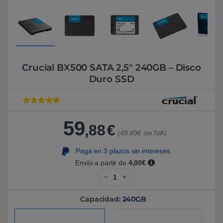
Crucial BX500 SATA 2,5″ 240GB – Disco
Duro SSD
Valorado con
3
5
de 5 en
59
base a
,88
€
valoracione
(49,49€ sin IVA)
s de
clientes
Paga en 3 plazos sin intereses
Envío a partir de
4,00€
Crucial BX500 SATA 2,5" 240GB 
Capacidad:
240GB