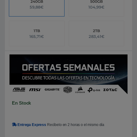
240GB
500GB
59,88€
104,99€
1TB
2TB
165,71€
283,41€
En Stock
Entrega Express
Recíbelo en 2 horas o el mismo día