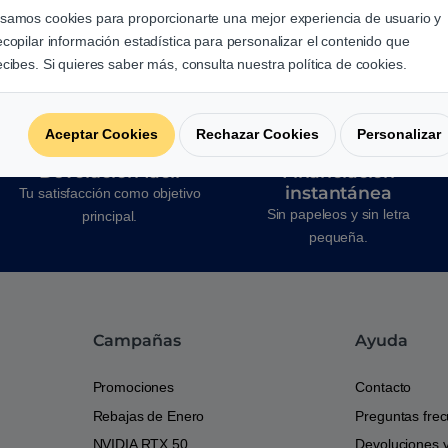
samos cookies para proporcionarte una mejor experiencia de usuario y
ecopilar información estadística para personalizar el contenido que
ecibes. Si quieres saber más, consulta nuestra política de cookies.
Aceptar Cookies
Rechazar Cookies
Personalizar
Devolución fácil
Financiación
instantánea
Tu satisfacción como objetivo
Sin papeleos y sin letra
principal.
pequeña.
Campañas
Ayuda
Promociones
Contacto
Rebajas de Enero
Preguntas fre
NVIDIA RTX 50
Devoluciones 