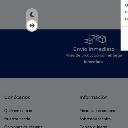
U
r
r
Envío inmediato
Miles de productos con
entrega
inmediata
.
Conócenos
Información
Quiénes somos
Financia tus compras
Nuestra tienda
Asistencia técnica
Opiniones de clientes
Canjea el juego