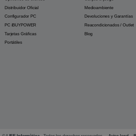
Distribuidor Oficial
Medioambiente
Configurador PC
Devoluciones y Garantías
PC iBUYPOWER
Reacondicionados / Outlet
Tarjetas Gráficas
Blog
Portátiles
©
LIFE Informàtica
- Todos los derechos reservados.
Aviso legal
P