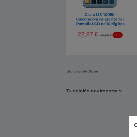
Casio MS-100EM
Calculadora de Escritorio |
Pantalla LCD de 10 dígitos
Solar y Pilas Color Azul
22,87
€
24,60
€
-7%
Electrónica de Oficina
Tu opinión nos importa
C