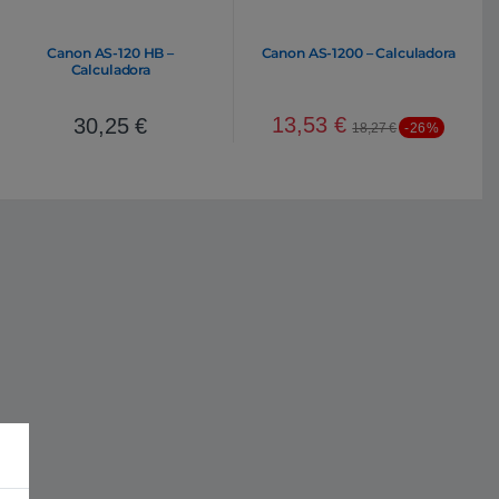
Canon AS-120 HB –
Canon AS-1200 – Calculadora
Calculadora
13,53
€
30,25
€
18,27
€
-26%