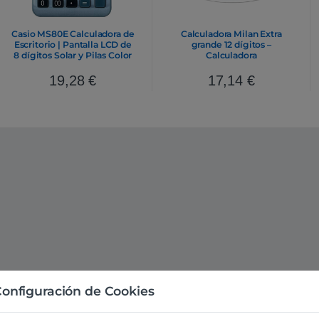
Casio MS80E Calculadora de
Calculadora Milan Extra
Escritorio | Pantalla LCD de
grande 12 dígitos –
8 dígitos Solar y Pilas Color
Calculadora
Azul
19,28
€
17,14
€
onfiguración de Cookies