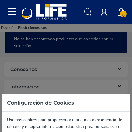
Skip to navigation
Skip to content
0
Pequeños Electrodomésticos
No se han encontrado productos que coincidan con tu
selección.
Conócenos
Información
Configuración de Cookies
Campañas
Usamos cookies para proporcionarte una mejor experiencia de
Ayuda
usuario y recopilar información estadística para personalizar el