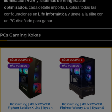
iluminación RGB
y
sistemas de refrigeración
optimizados
, cada detalle importa. Explora todas las
configuraciones en
Life Informàtica
y únete a la élite con
un PC diseñado para ganar.
PCs Gaming Xokas
SÓLO QUEDAN 1
SÓLO QUEDAN 1
MÁS VENDIDO
MÁS VENDIDO
PC Gaming | iBUYPOWER
PC Gaming | iBUYPOWER
Fighter Soldier X Lite | Ryzen
Fighter Warcry Lite | Ryzen 5
5 5500 | 16GB | 1TB SSD | WiFi
5500 | 16GB RAM | 1TB Gen4 |