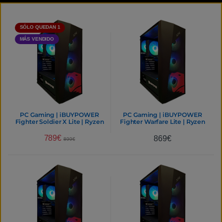
SÓLO QUEDAN 1
MÁS VENDIDO
PC Gaming | iBUYPOWER
PC Gaming | iBUYPOWER
Fighter Soldier X Lite | Ryzen
Fighter Warfare Lite | Ryzen
5 5500 | 16GB | 1TB SSD | WiFi
5 5500 | 16GB RAM | 1TB Gen4
AC53 | RTX 3050 6GB GDDR6
| GeForce RTX 5060 8GB
789
€
869
€
899
€
| Ordenador eSports
GDDR7 | WiFi AC53 |
Profesional
Windows 11 Pro | Ordenador
eSports Profesional