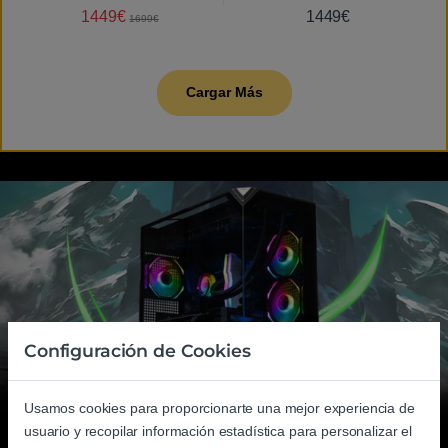
1TB SSD Gen4 | GeForce RTX
1TB SSD Gen4 | GeForce RTX
1449
€
1449
€
1699
€
5070 12GB | WiFi AC |
5060 Ti 8GB | WiFi 6 |
Windows 11 Pro | Ordenador
Windows 11 Pro | Ordenador
eSports Profesional
eSports Profesional
Cargar Más
Configuración de Cookies
Usamos cookies para proporcionarte una mejor experiencia de
usuario y recopilar información estadística para personalizar el