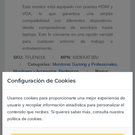
Este monitor está equipado con puertos HDMI y
VGA, lo que garantiza una amplia
compatibilidad con diferentes dispositivos,
desde computadoras de escritorio hasta
laptops. Esto lo convierte en una opción versátil
para cualquier entorno de trabajo o
entretenimiento.
SKU:
TFLEN016
MPN:
63DEKAT3EU
Categorías:
Monitores Gaming y Profesionales
,
Monitores y Accesorios
,
Periféricos
Marca:
LENOVO
Configuración de Cookies
Usamos cookies para proporcionarte una mejor experiencia de
usuario y recopilar información estadística para personalizar el
Marca
Lenovo
contenido que recibes. Si quieres saber más, consulta nuestra
política de cookies.
Descripción del
Lenovo ThinkVision
producto
Monitor S24i-30 23,8″