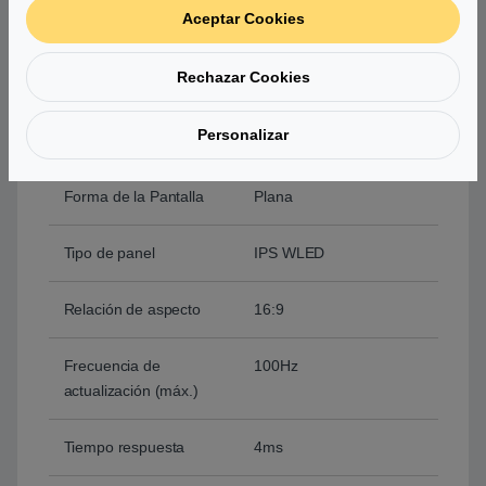
FHD IPS 100Hz
Aceptar Cookies
Tipo de producto
Monitor
Rechazar Cookies
Resolución
Full HD (1920 x 1080
Personalizar
píxeles)
Forma de la Pantalla
Plana
Tipo de panel
IPS WLED
Relación de aspecto
16:9
Frecuencia de
100Hz
actualización (máx.)
Tiempo respuesta
4ms