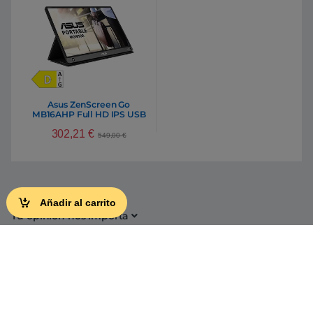
Asus ZenScreen Go
MB16AHP Full HD IPS USB
C Bat – Monitor
302,21
€
549,00
€
Añadir al carrito
Tu opinión nos importa
Conócenos