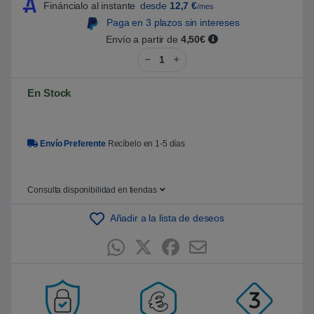
Fináncialo al instante
desde
12,7
€
/mes
5
b
Paga en 3 plazos sin intereses
a
s
Envío a partir de
4,50€
a
Lenovo ThinkVision S24i-30 | M
d
o
e
n
En Stock
p
u
n
t
u
Envío Preferente
Recíbelo en 1-5 días
a
c
i
ó
n
Consulta disponibilidad en tiendas
d
e
c
Añadir a la lista de deseos
l
i
e
n
t
e