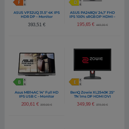
ASUS VP32UQ 31.5″ 4K IPS
ASUS PA248QV 24,1″ FHD
HDR DP – Monitor
IPS 100% sRGB DP HDMI –
Monitor
195,65
€
393,51
€
449,00
€
Asus MB14AC 14″ Full HD
BenQ Zowie XL2540K 25″
IPS USB C – Monitor
TN 1ms DP HDMI DVI
240Hz – Monitor
200,61
€
349,99
€
399,00
€
379,00
€