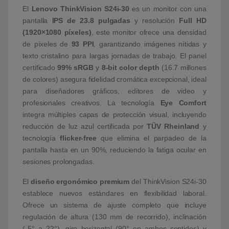
El
Lenovo ThinkVision S24i-30
es un monitor con una
pantalla
IPS de 23.8 pulgadas
y resolución
Full HD
(1920×1080 píxeles)
, este monitor ofrece una densidad
de píxeles de
93 PPI
, garantizando imágenes nítidas y
texto cristalino para largas jornadas de trabajo. El panel
certificado
99% sRGB
y
8-bit color depth
(16.7 millones
de colores) asegura fidelidad cromática excepcional, ideal
para diseñadores gráficos, editores de video y
profesionales creativos. La tecnología
Eye Comfort
integra múltiples capas de protección visual, incluyendo
reducción de luz azul certificada por
TÜV Rheinland
y
tecnología
flicker-free
que elimina el parpadeo de la
pantalla hasta en un 90%, reduciendo la fatiga ocular en
sesiones prolongadas.
El
diseño ergonómico premium
del ThinkVision S24i-30
establece nuevos estándares en flexibilidad laboral.
Ofrece un sistema de ajuste completo que incluye
regulación de altura (130 mm de recorrido), inclinación
(-5° a 22°), giro horizontal (90° en ambos sentidos) y