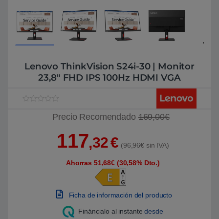
Lenovo ThinkVision S24i-30 | Monitor
23,8″ FHD IPS 100Hz HDMI VGA
V
1
Precio Recomendado
169,00€
a
l
o
117
r
,32
€
a
(96,96€ sin IVA)
d
o
Ahorras 51,68€ (30,58% Dto.)
5
.
0
0
s
Ficha de información del producto
o
b
Fináncialo al instante
desde
r
e