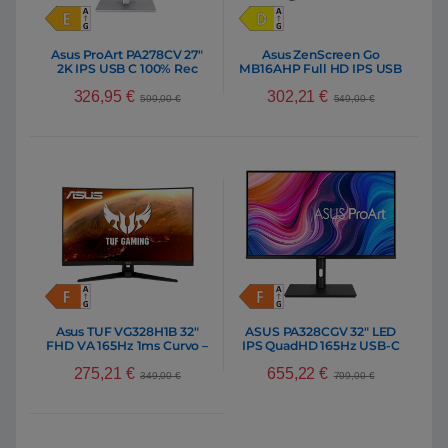
Asus ProArt PA278CV 27″
Asus ZenScreen Go
2K IPS USB C 100% Rec
MB16AHP Full HD IPS USB
709 – Monitor
C Bat – Monitor
326,95
€
302,21
€
599,00
€
549,00
€
Asus TUF VG328H1B 32″
ASUS PA328CGV 32″ LED
FHD VA 165Hz 1ms Curvo –
IPS QuadHD 165Hz USB-C
Monitor
– Monitor
275,21
€
655,22
€
349,00
€
799,00
€