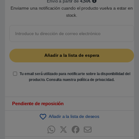
Envío a partir de
4,50€
5
Enviarme una notificación cuando el producto vuelva a estar en
b
a
stock.
s
a
d
o
e
n
p
u
n
t
u
a
c
i
Tu email será utilizado para notificarte sobre la disponibilidad del
ó
producto. Consulta nuestra
política de privacidad
.
n
d
e
c
l
Pendiente de reposición
i
e
n
Añadir a la lista de deseos
t
e