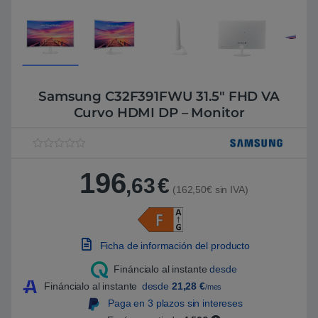
Samsung C32F391FWU 31.5″ FHD VA
Curvo HDMI DP – Monitor
V
1
a
196
l
,63
€
o
(162,50€ sin IVA)
r
a
d
o
5
Ficha de información del producto
.
0
0
Fináncialo al instante
desde
s
Fináncialo al instante
desde
21,28
€
o
/mes
b
Paga en 3 plazos sin intereses
r
e