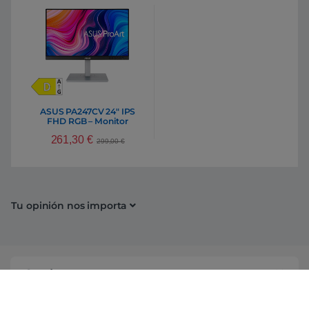
ASUS PA247CV 24″ IPS
FHD RGB – Monitor
261,30
€
299,00
€
Tu opinión nos importa
Conócenos