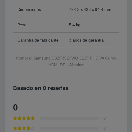
Dimensiones
724.3 x 428 x 94.4 mm
Peso
5.4 kg
Garantía de fabricante
3 años de garantía
Comprar Samsung C32F391FWU 31.5" FHD VA Curvo
HDMI DP – Monitor
Basado en 0 reseñas
0
0
0