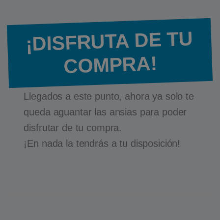
¡DISFRUTA DE TU
COMPRA!
Llegados a este punto, ahora ya solo te
queda aguantar las ansias para poder
disfrutar de tu compra.
¡En nada la tendrás a tu disposición!