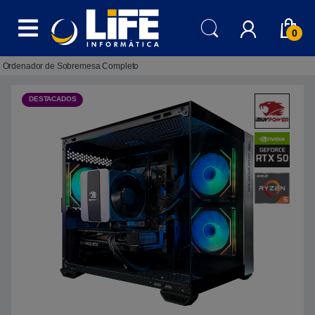
Skip to navigation
Skip to content
0
Ordenador de Sobremesa Completo
DESTACADOS