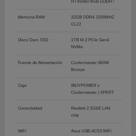
RTX5060 8GB GDDR7
Memoria RAM
32GB DDR4 3200MHZ
CL22
Disco Duro SSD
1TB M.2 PCIe Gen4
NVMe
Fuente de Alimentación
Coolermaster 650W
Bronze
Caja
IBUYPOWER x
Coolermaster | XPERT
Conectividad
Realtek 2.5GbE LAN
chip
WiFi
Asus USB-AC53 WiFi