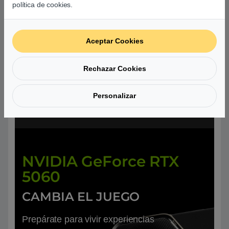
MÁS DE 25 AÑOS DE
política de cookies.
EXPERIENCIA
PROFESIONALES
Aceptar Cookies
Liderado el sector con innovación y
calidad. Nuestro compromiso es ofrecer
Rechazar Cookies
equipos que cumplan con las expectativas
Personalizar
de los gamers más exigentes.
NVIDIA GeForce RTX
5060
CAMBIA EL JUEGO
Prepárate para vivir experiencias