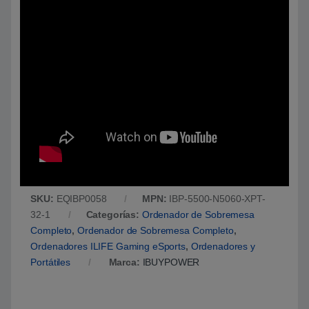
SKU:
EQIBP0058
MPN:
IBP-5500-N5060-XPT-
32-1
Categorías:
Ordenador de Sobremesa
Completo
,
Ordenador de Sobremesa Completo
,
Ordenadores ILIFE Gaming eSports
,
Ordenadores y
Portátiles
Marca:
IBUYPOWER