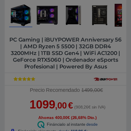
PC Gaming | iBUYPOWER Anniversary 56
| AMD Ryzen 5 5500 | 32GB DDR4
3200MHz | 1TB SSD Gen4 | WiFi AC1200 |
GeForce RTX5060 | Ordenador eSports
Profesional | Powered By Asus
Valorado con
49
Precio Recomendado
1499,00€
4.966666666
6667
de 5 en
base a
1099
valoracione
,00
€
s de
(908,26€ sin IVA)
clientes
Ahorras 400,00€ (26,68% Dto.)
Fináncialo al instante
desde