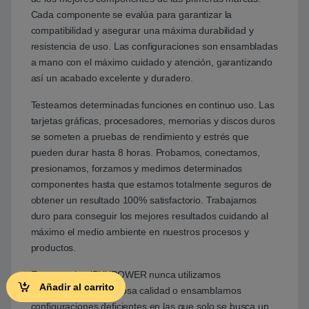
Cada componente se evalúa para garantizar la
compatibilidad y asegurar una máxima durabilidad y
resistencia de uso. Las configuraciones son ensambladas
a mano con el máximo cuidado y atención, garantizando
así un acabado excelente y duradero.
Testeamos determinadas funciones en continuo uso. Las
tarjetas gráficas, procesadores, memorias y discos duros
se someten a pruebas de rendimiento y estrés que
pueden durar hasta 8 horas. Probamos, conectamos,
presionamos, forzamos y medimos determinados
componentes hasta que estamos totalmente seguros de
obtener un resultado 100% satisfactorio. Trabajamos
duro para conseguir los mejores resultados cuidando al
máximo el medio ambiente en nuestros procesos y
productos.
En un equipo iBUYPOWER nunca utilizamos
Añadir al carrito
componentes de dudosa calidad o ensamblamos
configuraciones deficientes en las que solo se busca un