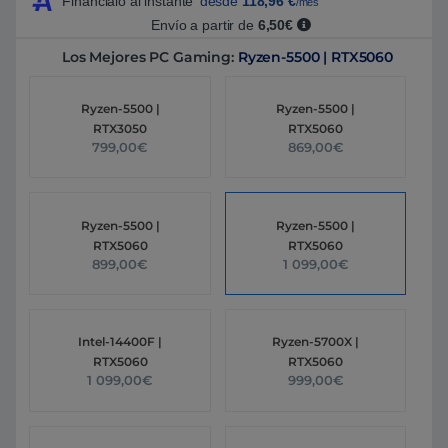
Fináncialo al instante
desde
118,96
€
/mes
Envío a partir de
6,50€
Los Mejores PC Gaming:
Ryzen-5500 | RTX5060
Ryzen-5500 |
Ryzen-5500 |
RTX3050
RTX5060
799,00€
869,00€
Ryzen-5500 |
Ryzen-5500 |
RTX5060
RTX5060
899,00€
1 099,00€
Intel-14400F |
Ryzen-5700X |
RTX5060
RTX5060
1 099,00€
999,00€