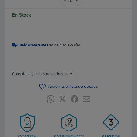
s
o
b
En Stock
r
e
5
b
a
s
a
Envío Preferente
Recíbelo en 1-5 días
d
o
e
n
p
u
n
Consulta disponibilidad en tiendas
t
u
a
Añadir a la lista de deseos
c
i
ó
n
d
e
c
l
i
e
n
t