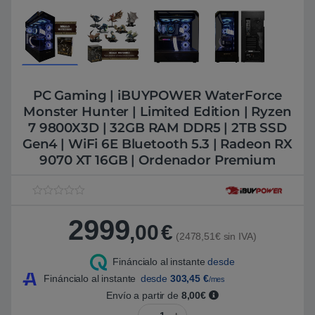
PC Gaming | iBUYPOWER WaterForce
Monster Hunter | Limited Edition | Ryzen
7 9800X3D | 32GB RAM DDR5 | 2TB SSD
Gen4 | WiFi 6E Bluetooth 5.3 | Radeon RX
9070 XT 16GB | Ordenador Premium
V
1
a
2999
l
,00
€
o
(2478,51€ sin IVA)
r
a
Fináncialo al instante
desde
d
o
Fináncialo al instante
desde
303,45
€
/mes
5
.
Envío a partir de
8,00€
0
PC Gaming | iBUYPOWER WaterFor
0