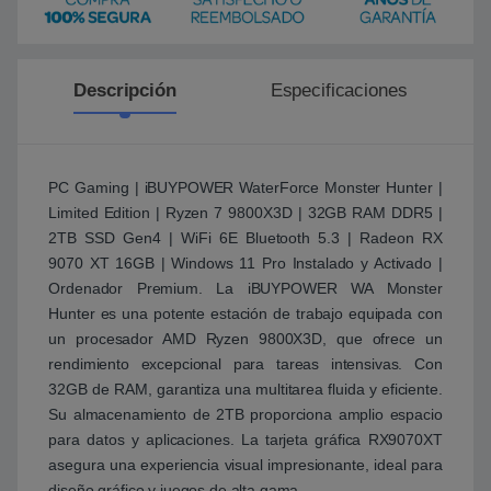
e
Descripción
Especificaciones
PC Gaming | iBUYPOWER WaterForce Monster Hunter |
Limited Edition | Ryzen 7 9800X3D | 32GB RAM DDR5 |
2TB SSD Gen4 | WiFi 6E Bluetooth 5.3 | Radeon RX
9070 XT 16GB | Windows 11 Pro Instalado y Activado |
Ordenador Premium. La iBUYPOWER WA Monster
Hunter es una potente estación de trabajo equipada con
un procesador AMD Ryzen 9800X3D, que ofrece un
rendimiento excepcional para tareas intensivas. Con
32GB de RAM, garantiza una multitarea fluida y eficiente.
Su almacenamiento de 2TB proporciona amplio espacio
para datos y aplicaciones. La tarjeta gráfica RX9070XT
asegura una experiencia visual impresionante, ideal para
diseño gráfico y juegos de alta gama.