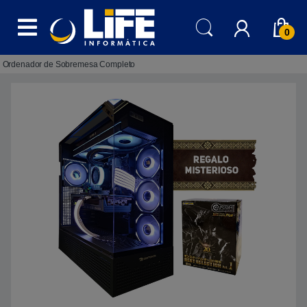
Skip to navigation
Skip to content
0
Ordenador de Sobremesa Completo