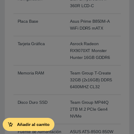
360R LCD-C
Placa Base
Asus Prime B850M-A
WiFi DDR5 mATX
Tarjeta Gráfica
Asrock Radeon
RX9070XT Monster
Hunter 16GB GDDR6
Memoria RAM
Team Group T-Create
32GB (2x16GB) DDR5
6400MHZ CL32
Disco Duro SSD
Team Group MP44Q
2TB M.2 PCIe Gen4
NVMe
Añadir al carrito
Fuente de Alimentación
ASUS ATS-850G 850W