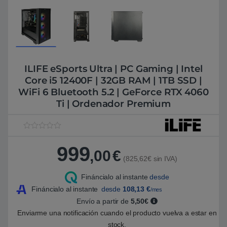
ILIFE eSports Ultra | PC Gaming | Intel
Core i5 12400F | 32GB RAM | 1TB SSD |
WiFi 6 Bluetooth 5.2 | GeForce RTX 4060
Ti | Ordenador Premium
V
1
a
999
l
,00
€
o
(825,62€ sin IVA)
r
a
Fináncialo al instante
desde
d
o
Fináncialo al instante
desde
108,13
€
/mes
5
.
Envío a partir de
5,50€
0
Enviarme una notificación cuando el producto vuelva a estar en
0
s
stock.