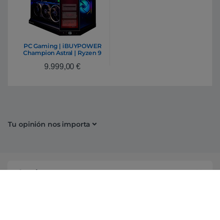
PC Gaming | iBUYPOWER
Champion Astral | Ryzen 9
9950X3D | 128GB RAM
9.999,00
€
DDR5 | 4TB SSD | 16TB
HDD | GeForce RTX 5090
32GB | Ordenador
Powered By Asus
Tu opinión nos importa
Conócenos
Información