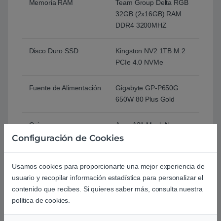
Memoria RAM
Team Group Delta RGB
32GB (2x16GB) RAM
DDR4 3200MHZ
Disco Duro SSD
Kingston NV2 1TB M.2
PCIe 4.0 NVMe
Fuente de Alimentación
Gigabyte GP-P650G
650W 80 Plus Gold
Caja
Asus A21 Mesh Negra
M-ATX Cristal
Configuración de Cookies
Templado
Usamos cookies para proporcionarte una mejor experiencia de
Conectividad
Realtek 2.5GbE LAN
usuario y recopilar información estadística para personalizar el
chip
contenido que recibes. Si quieres saber más, consulta nuestra
política de cookies.
Asus PCE-AX1800 WiFi 6
WiFi
Bluetooth 5.2