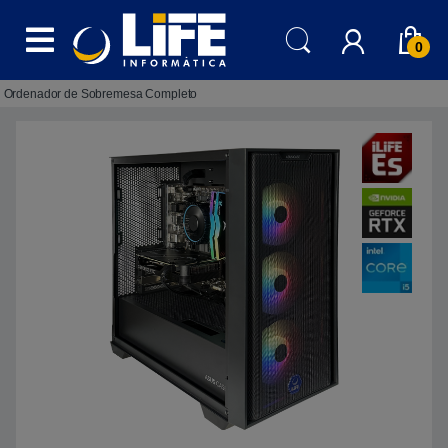
Skip to navigation
Skip to content
0
Ordenador de Sobremesa Completo