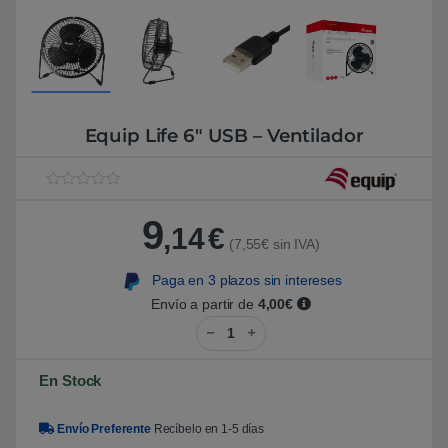
Equip Life 6″ USB – Ventilador
V
1
a
9
l
,14
€
o
(7,55€ sin IVA)
r
a
Paga en 3 plazos sin intereses
d
o
Envío a partir de
4,00€
5
Equip Life 6" USB - Ventilador c
.
0
0
s
En Stock
o
b
r
e
Envío Preferente
Recíbelo en 1-5 días
5