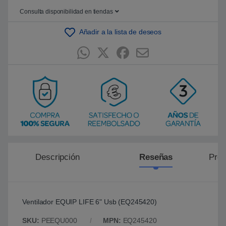
b
a
Consulta disponibilidad en tiendas
s
a
d
Añadir a la lista de deseos
o
e
n
p
u
n
t
u
a
c
i
ó
n
d
e
c
l
Descripción
Reseñas
Preg
i
e
n
t
e
Ventilador EQUIP LIFE 6" Usb (EQ245420)
SKU:
PEEQU000
MPN:
EQ245420