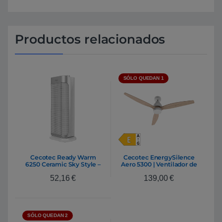
Productos relacionados
SÓLO QUEDAN 1
Cecotec Ready Warm
Cecotec EnergySilence
6250 Ceramic Sky Style –
Aero 5300 | Ventilador de
Calentador
techo blanco madera |
52,16
€
139,00
€
Motor DC 30W, 52″, Luz
led, Mando distancia, 6
velocidades
SÓLO QUEDAN 2