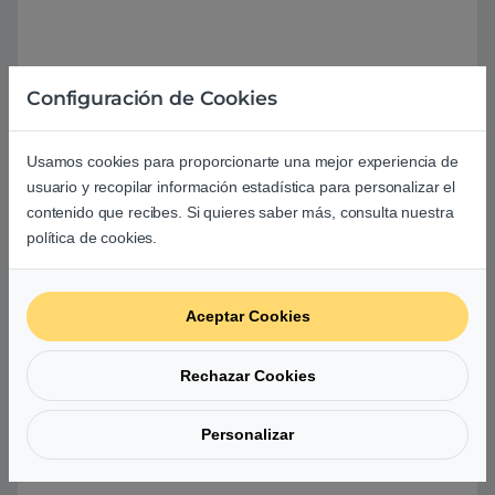
Configuración de Cookies
Aún no hay reseñas.
Usamos cookies para proporcionarte una mejor experiencia de
usuario y recopilar información estadística para personalizar el
contenido que recibes. Si quieres saber más, consulta nuestra
política de cookies.
Preguntas y respuestas de los
usuarios sobre este producto
Aceptar Cookies
Rechazar Cookies
No hay preguntas aún. Sé el primero en hacer
una pregunta acerca de este producto.
Personalizar