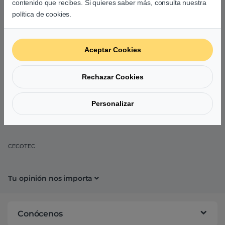
contenido que recibes. Si quieres saber más, consulta nuestra
política de cookies.
Aceptar Cookies
Rechazar Cookies
Cecotec Ready Warm 6250
Ceramic Sky Style –
Calentador
52,16
€
Personalizar
CECOTEC
Tu opinión nos importa
Conócenos