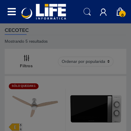
Skip to navigation
Skip to content
0
CECOTEC
Mostrando 5 resultados
Filtros
SÓLO QUEDAN 1