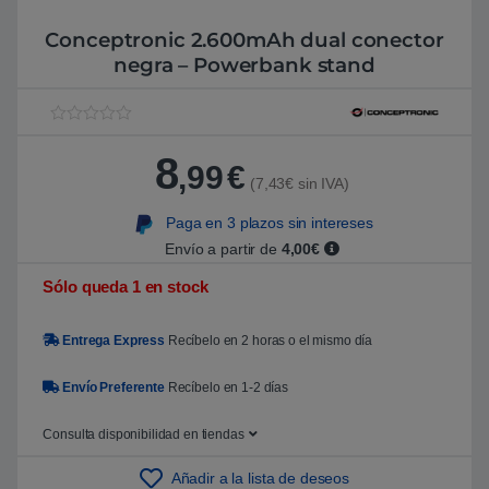
Conceptronic 2.600mAh dual conector
negra – Powerbank stand
V
1
a
8
l
,99
€
o
(7,43€ sin IVA)
r
a
Paga en 3 plazos sin intereses
d
o
Envío a partir de
4,00€
5
.
Sólo queda 1 en stock
0
0
s
o
Entrega Express
Recíbelo en 2 horas o el mismo día
b
r
e
Envío Preferente
Recíbelo en 1-2 días
5
b
a
Consulta disponibilidad en tiendas
s
a
d
Añadir a la lista de deseos
o