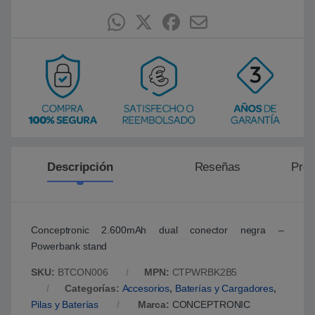
e
n
p
u
n
t
u
a
c
i
ó
n
d
e
c
l
Descripción
Reseñas
Preg
i
e
n
t
e
Conceptronic 2.600mAh dual conector negra –
Powerbank stand
SKU:
BTCON006
MPN:
CTPWRBK2B5
Categorías:
Accesorios
,
Baterías y Cargadores
,
Pilas y Baterías
Marca:
CONCEPTRONIC