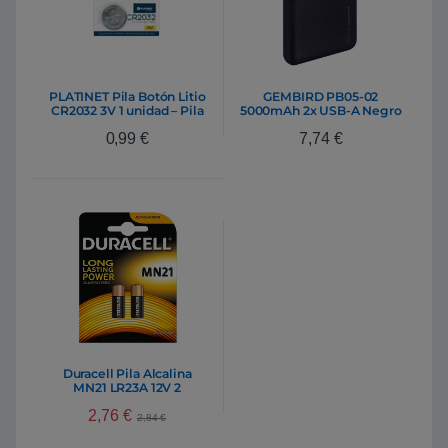
PLATINET Pila Botón Litio
GEMBIRD PB05-02
CR2032 3V 1 unidad – Pila
5000mAh 2x USB-A Negro
– Bateria Externa
0,99
€
7,74
€
Duracell Pila Alcalina
MN21 LR23A 12V 2
unidades
2,76
€
2,84
€