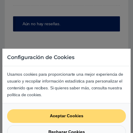
Aún no hay reseñas.
Configuración de Cookies
Preguntas y respuestas de los
usuarios sobre este producto
Usamos cookies para proporcionarte una mejor experiencia de
usuario y recopilar información estadística para personalizar el
contenido que recibes. Si quieres saber más, consulta nuestra
No hay preguntas aún. Sé el primero en hacer
política de cookies.
una pregunta acerca de este producto.
Aceptar Cookies
Tu pregunta
*
Rechazar Cookies