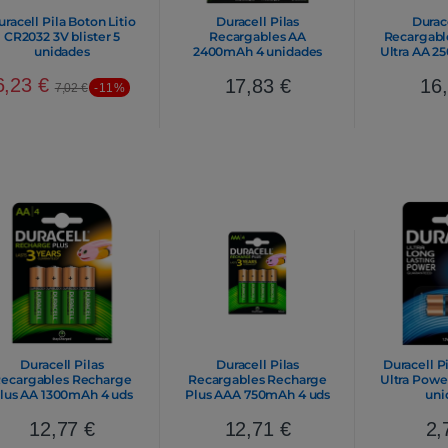
uracell Pila Boton Litio
Duracell Pilas
Durace
CR2032 3V blister 5
Recargables AA
Recargabl
unidades
2400mAh 4 unidades
Ultra AA 2
6,23
€
17,83
€
16
7,02
€
-11%
Duracell Pilas
Duracell Pilas
Duracell Pi
ecargables Recharge
Recargables Recharge
Ultra Powe
lus AA 1300mAh 4 uds
Plus AAA 750mAh 4 uds
uni
12,77
€
12,71
€
2,