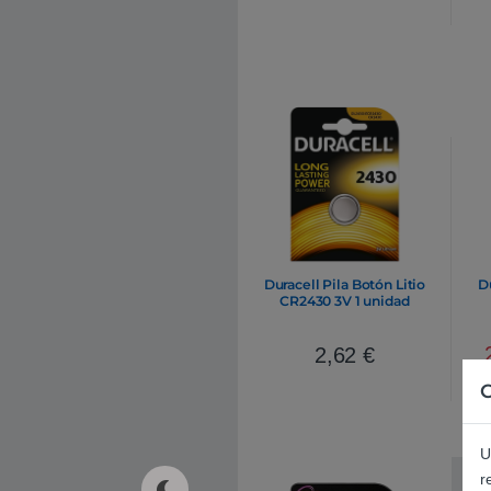
Duracell Pila Botón Litio
D
CR2430 3V 1 unidad
2,62
€
C
U
r