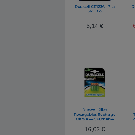
Duracell CR123A | Pila
D
3V Litio
5,14
€
Duracell Pilas
Recargables Recharge
R
Ultra AAA 900mAh 4
P
uds
16,03
€