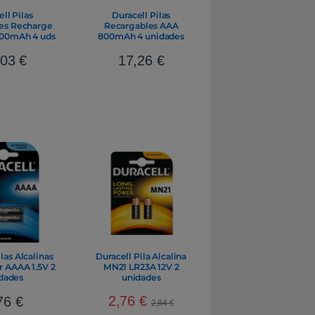
ll Pilas
Duracell Pilas
es Recharge
Recargables AAA
500mAh 4 uds
800mAh 4 unidades
,03
€
17,26
€
las Alcalinas
Duracell Pila Alcalina
r AAAA 1.5V 2
MN21 LR23A 12V 2
dades
unidades
2,76
€
76
€
2,84
€