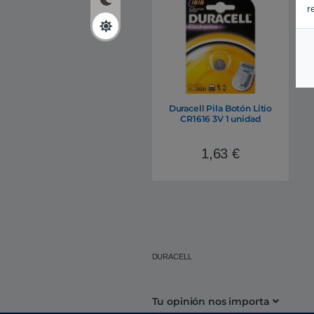
r
Duracell Pila Botón Litio
CR1616 3V 1 unidad
1,63
€
DURACELL
Tu opinión nos importa