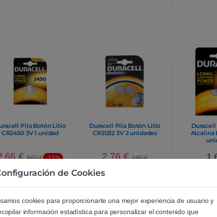
uracell Pila Botón Litio
Duracell Pila Botón Litio
Duracell
CR2450 3V 1 unidad
CR2032 3V 2 unidades
Alcalina 
uni
2,66
€
2,76
€
1,
3,07
€
-13%
2,80
€
onfiguración de Cookies
samos cookies para proporcionarte una mejor experiencia de usuario y
ecopilar información estadística para personalizar el contenido que