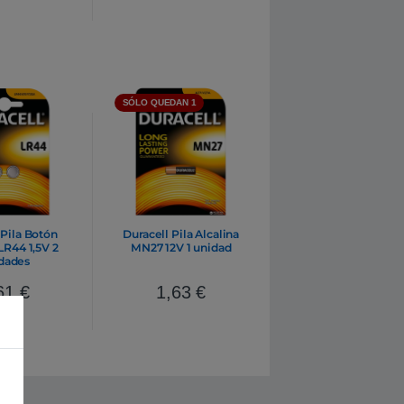
SÓLO QUEDAN 1
 Pila Botón
Duracell Pila Alcalina
LR44 1,5V 2
MN27 12V 1 unidad
dades
61
€
1,63
€