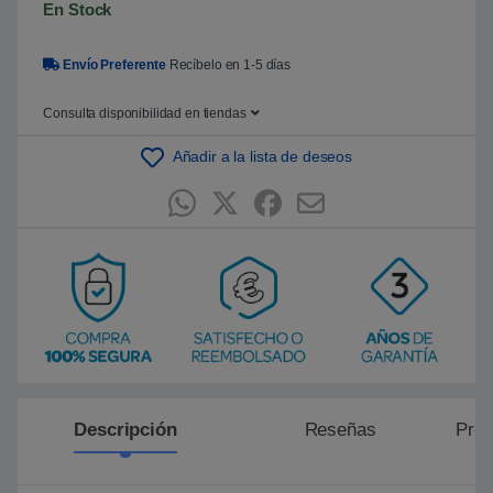
En Stock
5
b
a
s
Envío Preferente
Recíbelo en 1-5 días
a
d
o
Consulta disponibilidad en tiendas
e
n
p
Añadir a la lista de deseos
u
n
t
u
a
c
i
ó
n
d
e
c
l
i
e
n
t
Descripción
Reseñas
Preg
e