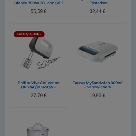
Blanco 700W 20L con Grill
– Tostadora
– Microondas
55,59
€
32,44
€
SÓLO QUEDAN 2
Philips Viva Collection
Taurus MySandwich 800W
HR3740/00 450W –
– Sandwichera
Amasadora
27,79
€
19,93
€