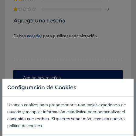
0
Agrega una reseña
Debes
acceder
para publicar una valoración.
Aún no hay reseñas.
Configuración de Cookies
Usamos cookies para proporcionarte una mejor experiencia de
usuario y recopilar información estadística para personalizar el
Preguntas y respuestas de los
contenido que recibes. Si quieres saber más, consulta nuestra
usuarios sobre este producto
política de cookies.