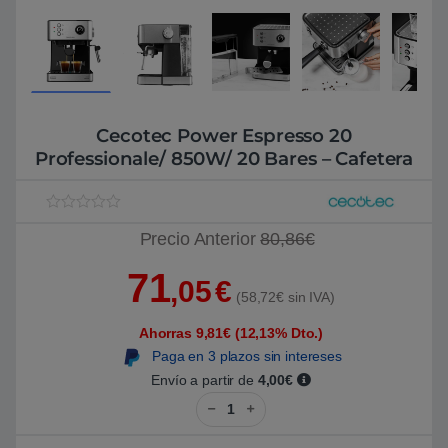
Cecotec Power Espresso 20
Professionale/ 850W/ 20 Bares – Cafetera
V
1
Precio Anterior
80,86€
a
l
o
71
r
,05
€
a
(58,72€ sin IVA)
d
o
Ahorras 9,81€ (12,13% Dto.)
5
.
Paga en 3 plazos sin intereses
0
0
Envío a partir de
4,00€
s
Cecotec Power Espresso 20 Profe
o
b
r
e