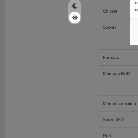
r
r
Chipset
Socket
Formato
Memoria RAM
Memoria máxima
Socket M.2
Red