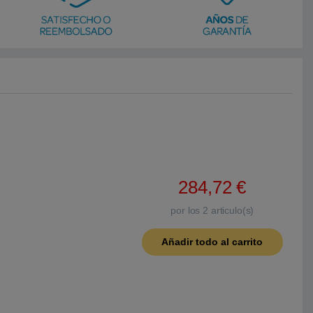
284,72
€
por los
2
articulo(s)
Añadir todo al carrito