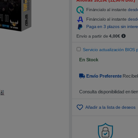
Ahorras 18,19€ (11,90% Dto.)
0
0
Fináncialo al instante
desd
s
o
b
Fináncialo al instante
des
r
Paga en 3 plazos sin inter
e
5
b
Envío a partir de
4,00€
a
s
a
Servicio actualización BIOS 
d
o
En Stock
e
n
p
u
Envío Preferente
Recíbel
n
t
u
Consulta disponibilidad en tie
a
c
i
ó
Añadir a la lista de deseos
n
d
e
c
l
i
e