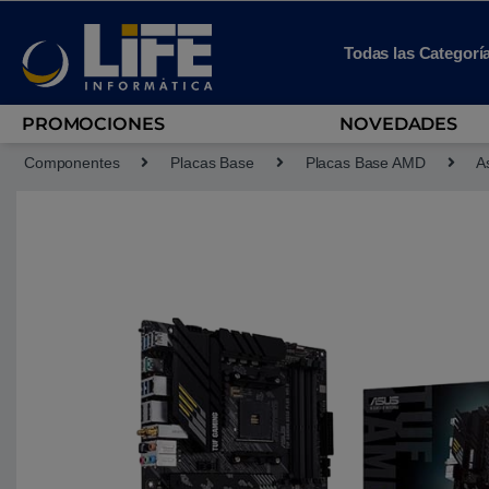
Skip to navigation
Skip to content
Todas las Categorí
PROMOCIONES
NOVEDADES
Componentes
Placas Base
Placas Base AMD
A