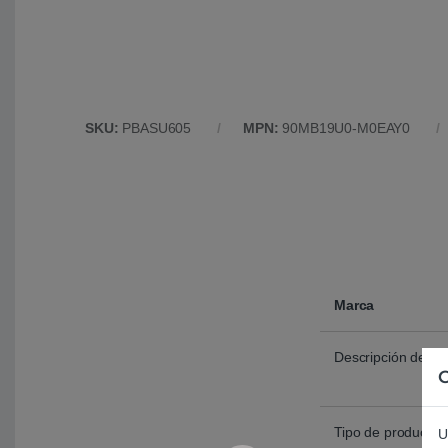
SKU:
PBASU605
MPN:
90MB19U0-M0EAY0
Marca
Descripción del p
C
Tipo de producto
U