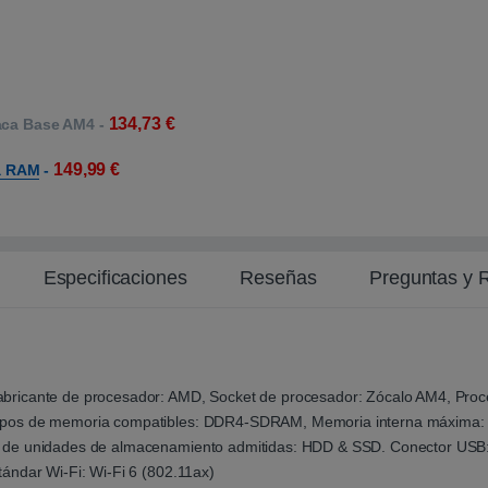
134,73
€
laca Base AM4
-
149,99
€
a RAM
-
Especificaciones
Reseñas
Preguntas y 
bricante de procesador: AMD, Socket de procesador: Zócalo AM4, Proc
ipos de memoria compatibles: DDR4-SDRAM, Memoria interna máxima: 1
de unidades de almacenamiento admitidas: HDD & SSD. Conector USB: US
ándar Wi-Fi: Wi-Fi 6 (802.11ax)