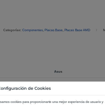
Categorías:
Componentes
,
Placas Base
,
Placas Base AMD
M
Asus
roducto
Asus TUF Gaming B550-Plus WiFi I
onfiguración de Cookies
AM4
Placa Base
samos cookies para proporcionarte una mejor experiencia de usuario y