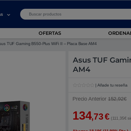
Search for:
as
OFERTAS
ORDENAD
sus TUF Gaming B550-Plus WiFi II – Placa Base AM4
Asus TUF Gamin
AM4
| Añade tu reseña
V
1
a
Precio Anterior
152,92€
l
o
r
134
a
,73
€
d
(111,35€ si
o
5
.