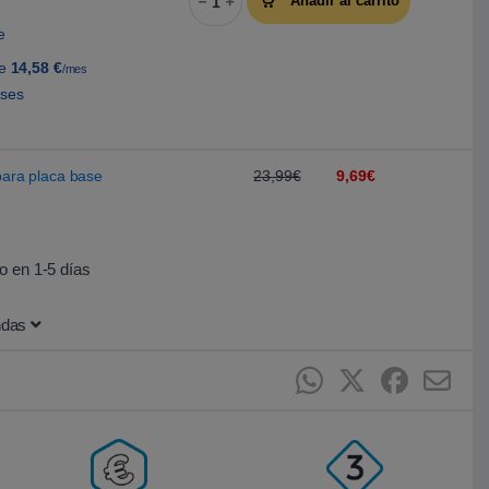
Añadir al carrito
e
de
14,58
€
/mes
eses
para placa base
23,99€
9,69€
o en 1-5 días
ndas