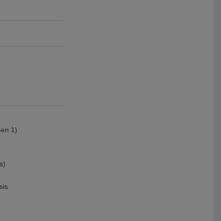
Gen 1)
s)
sis