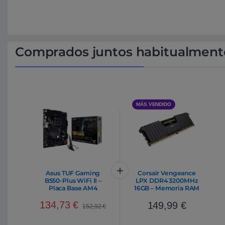
Comprados juntos habitualment
MÁS VENDIDO
Asus TUF Gaming
Corsair Vengeance
B550-Plus WiFi II –
LPX DDR4 3200MHz
Placa Base AM4
16GB – Memoria RAM
134,73
€
149,99
€
152,92
€