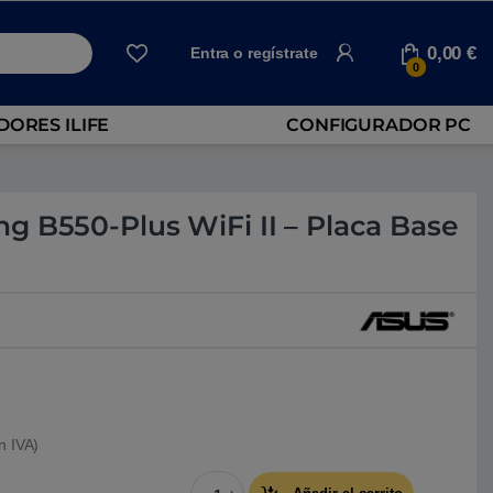
0,00
€
Entra o regístrate
0
ORES ILIFE
CONFIGURADOR PC
g B550-Plus WiFi II – Placa Base
n IVA)
Asus TUF Gaming B550-Plus WiFi II - Pl