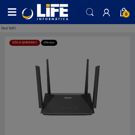
Skip to navigation
Skip to content
0
Red WiFi
SÓLO QUEDAN 1
Ofertas