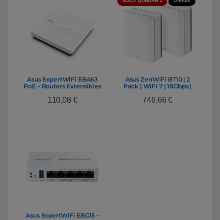
SÓLO QUEDAN 1
Ofertas
Asus ExpertWiFi EBA63
Asus ZenWiFi BT10 | 2
PoE – Routers Extensibles
Pack | WiFi 7 | 18Gbps |
Smart AiMesh | Tribanda |
110,08
€
746,66
€
Router Extensible
Asus ExpertWiFi EBG15 –