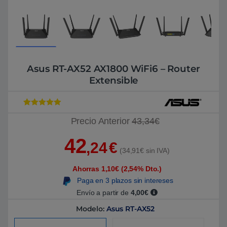
Asus RT-AX52 AX1800 WiFi6 – Router
Extensible
Valorado con
1
Precio Anterior
43,34€
5
de 5 en
base a
valoración de
42
un cliente
,24
€
(34,91€ sin IVA)
Ahorras 1,10€ (2,54% Dto.)
Paga en 3 plazos sin intereses
Envío a partir de
4,00€
Modelo:
Asus RT-AX52