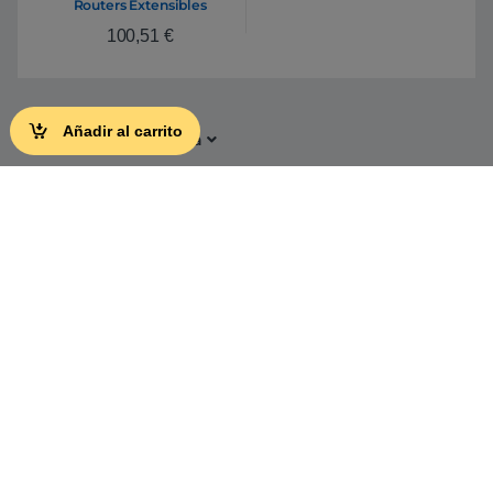
Routers Extensibles
100,51
€
Añadir al carrito
Tu opinión nos importa
Conócenos
Información
Campañas
Ayuda