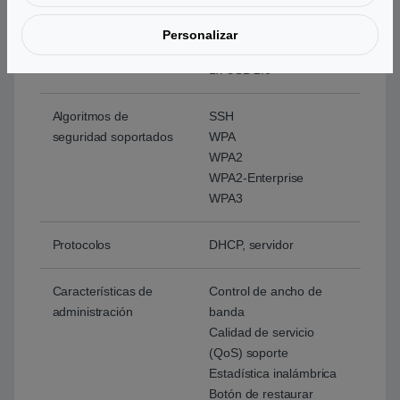
4G
Personalizar
Puertos de interfaz
3 x RJ-45
1x USB 2.0
Algoritmos de
SSH
seguridad soportados
WPA
WPA2
WPA2-Enterprise
WPA3
Protocolos
DHCP, servidor
Características de
Control de ancho de
administración
banda
Calidad de servicio
(QoS) soporte
Estadística inalámbrica
Botón de restaurar