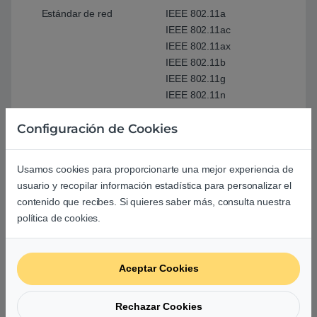
Estándar de red
IEEE 802.11a
IEEE 802.11ac
IEEE 802.11ax
IEEE 802.11b
IEEE 802.11g
IEEE 802.11n
Configuración de Cookies
DNS dinámico
Sí
Soporte VPN
VPN Client L2PT
Usamos cookies para proporcionarte una mejor experiencia de
VPN Client OVPN
usuario y recopilar información estadística para personalizar el
VPN Client PPTP
contenido que recibes. Si quieres saber más, consulta nuestra
VPN Server IPSec
política de cookies.
VPN Server OVPN
VPN Server PPTP
VPN Fusion
Aceptar Cookies
Redes móviles
3G
Rechazar Cookies