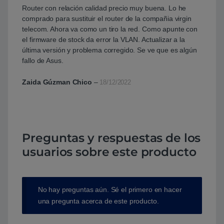
Valorado con
Router con relación calidad precio muy buena. Lo he
5
de 5
comprado para sustituir el router de la compañia virgin
telecom. Ahora va como un tiro la red. Como apunte con
el firmware de stock da error la VLAN. Actualizar a la
última versión y problema corregido. Se ve que es algún
fallo de Asus.
Zaida Gúzman Chico
–
18/12/2022
Preguntas y respuestas de los
usuarios sobre este producto
No hay preguntas aún. Sé el primero en hacer
una pregunta acerca de este producto.