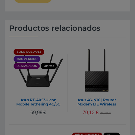
Productos relacionados
SÓLO QUEDAN 2
MÁS VENDIDO
DESTACADOS
Ofertas
Asus RT-AX53U con
Asus 4G-N16 | Router
Mobile Tethering 4G/5G
Modem LTE Wireless
por USB – Router
N300 | Router Extensible
70,13
€
69,99
€
Extensible AX1800
72,99
€