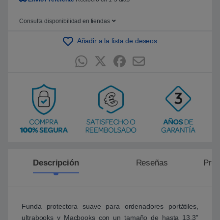
5
b
a
Consulta disponibilidad en tiendas
s
a
d
Añadir a la lista de deseos
o
e
n
p
u
n
t
u
a
c
i
ó
n
d
e
c
l
Descripción
Reseñas
Preg
i
e
n
t
e
Funda protectora suave para ordenadores portátiles,
ultrabooks y Macbooks con un tamaño de hasta 13,3”