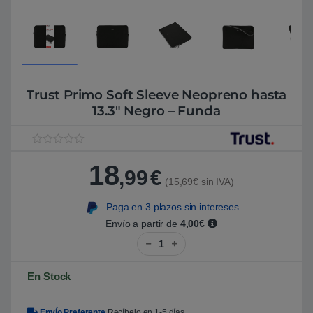
Trust Primo Soft Sleeve Neopreno hasta
13.3″ Negro – Funda
V
1
a
18
,99
€
l
(15,69€ sin IVA)
o
r
a
Paga en 3 plazos sin intereses
d
o
Envío a partir de
4,00€
5
Trust Primo Soft Sleeve Neopren
.
0
0
s
En Stock
o
b
r
e
Envío Preferente
Recíbelo en 1-5 días