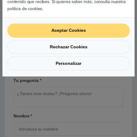
contenido que recibes. Si quieres saber más, consulta nuestra
política de cookies.
Preguntas y respuestas de los
usuarios sobre este producto
Aceptar Cookies
Rechazar Cookies
No hay preguntas aún. Sé el primero en hacer
una pregunta acerca de este producto.
Personalizar
Tu pregunta
*
Nombre
*