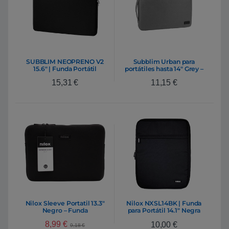
SUBBLIM NEOPRENO V2
Subblim Urban para
15.6″ | Funda Portátil
portátiles hasta 14″ Grey –
Funda
15,31
€
11,15
€
Nilox Sleeve Portatil 13.3″
Nilox NXSL14BK | Funda
Negro – Funda
para Portátil 14.1″ Negra
Resistente al agua y
8,99
€
10,00
€
acolchada
9,18
€