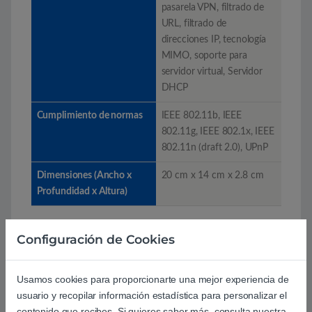
pasarela VPN, filtrado de
URL, filtrado de
direcciones IP, tecnología
MIMO, soporte para
servidor virtual, Servidor
DHCP
Cumplimiento de normas
IEEE 802.11b, IEEE
802.11g, IEEE 802.1x, IEEE
802.11n (draft 2.0), UPnP
Dimensiones (Ancho x
20 cm x 14 cm x 2.8 cm
Profundidad x Altura)
Configuración de Cookies
Basado en 0 reseñas
Usamos cookies para proporcionarte una mejor experiencia de
usuario y recopilar información estadística para personalizar el
contenido que recibes. Si quieres saber más, consulta nuestra