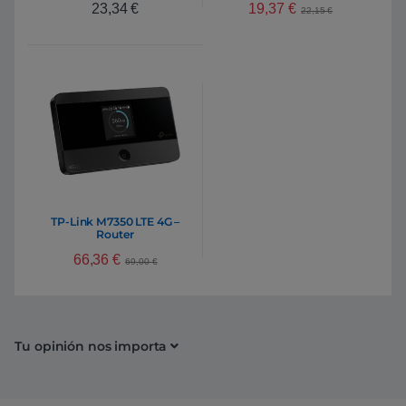
19,37
€
23,34
€
22,15
€
TP-Link M7350 LTE 4G –
Router
66,36
€
69,00
€
Tu opinión nos importa