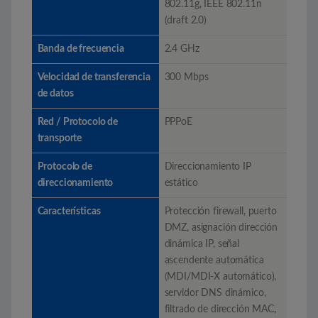
802.11g, IEEE 802.11n
(draft 2.0)
Banda de frecuencia
2.4 GHz
Velocidad de transferencia
300 Mbps
de datos
Red / Protocolo de
PPPoE
transporte
Protocolo de
Direccionamiento IP
direccionamiento
estático
Características
Protección firewall, puerto
DMZ, asignación dirección
dinámica IP, señal
ascendente automática
(MDI/MDI-X automático),
servidor DNS dinámico,
filtrado de dirección MAC,