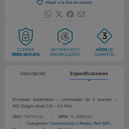
Añadir a la lista de deseos
e
n
p
u
n
t
u
a
c
i
ó
n
d
e
c
l
i
e
Descripción
Especificaciones
n
t
e
Enrutador inalámbrico – conmutador de 4 puertos –
802.11b/g/n (draft 2.0) – 2.4 GHz
SKU:
CMTPL011
MPN:
TL-WR841N
Categorías:
Comunicación y Redes
,
Red WiFi
,