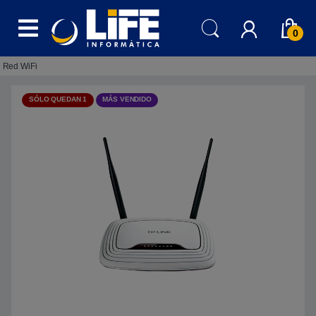
Skip to navigation
Skip to content
0
Red WiFi
SÓLO QUEDAN 1
MÁS VENDIDO