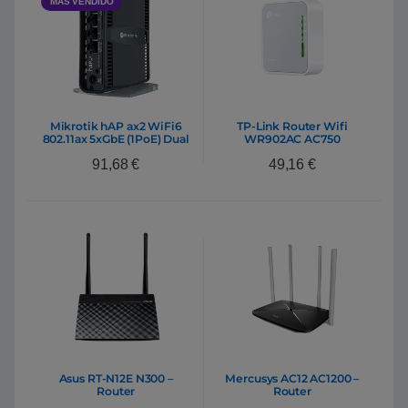
MÁS VENDIDO
Mikrotik hAP ax2 WiFi6
TP-Link Router Wifi
802.11ax 5xGbE (1PoE) Dual
WR902AC AC750
| Router
91,68
€
49,16
€
Asus RT-N12E N300 –
Mercusys AC12 AC1200 –
Router
Router