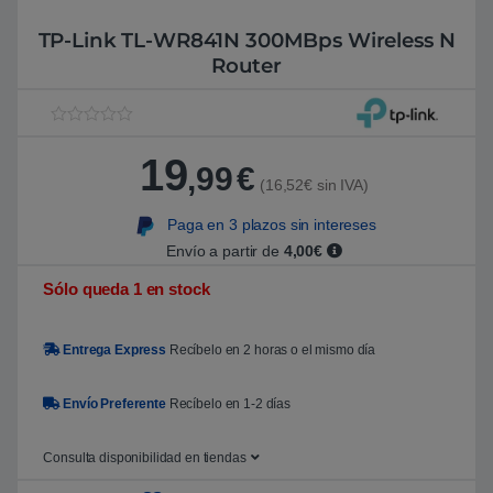
TP-Link TL-WR841N 300MBps Wireless N
Router
V
1
a
19
l
,99
€
o
(16,52€ sin IVA)
r
a
Paga en 3 plazos sin intereses
d
o
Envío a partir de
4,00€
5
.
Sólo queda 1 en stock
0
0
s
o
Entrega Express
Recíbelo en 2 horas o el mismo día
b
r
e
5
Envío Preferente
Recíbelo en 1-2 días
b
a
s
Consulta disponibilidad en tiendas
a
d
o