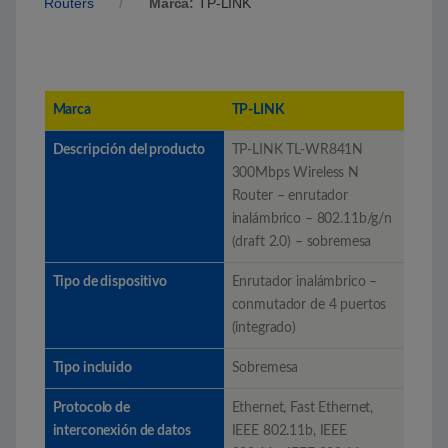
Routers
Marca:
TP-LINK
Marca
TP-LINK
Descripción del producto
TP-LINK TL-WR841N
300Mbps Wireless N
Router – enrutador
inalámbrico – 802.11b/g/n
(draft 2.0) – sobremesa
Tipo de dispositivo
Enrutador inalámbrico –
conmutador de 4 puertos
(integrado)
Tipo incluido
Sobremesa
Protocolo de
Ethernet, Fast Ethernet,
interconexión de datos
IEEE 802.11b, IEEE