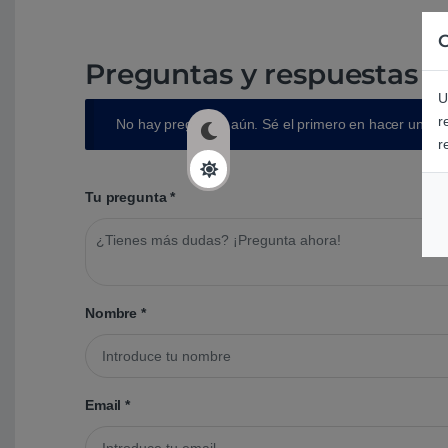
C
Preguntas y respuestas d
U
r
No hay preguntas aún. Sé el primero en hacer una p
r
Tu pregunta
*
Nombre
*
Email
*