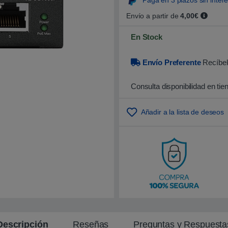
Paga en 3 plazos sin inter
0
0
Envío a partir de
4,00€
s
o
b
En Stock
r
e
5
b
Envío Preferente
Recíbel
a
s
a
Consulta disponibilidad en tie
d
o
e
n
Añadir a la lista de deseos
p
u
n
t
u
a
c
i
ó
n
d
e
c
l
i
Descripción
Reseñas
Preguntas y Respuesta
e