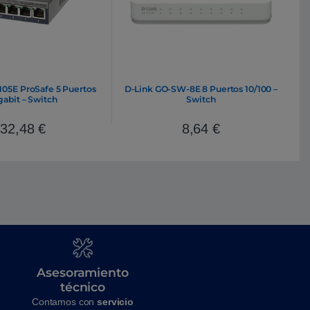
105E ProSafe 5 Puertos
D-Link GO-SW-8E 8 Puertos 10/100 –
gabit – Switch
Switch
32,48
€
8,64
€
Asesoramiento
técnico
Contamos con
servicio