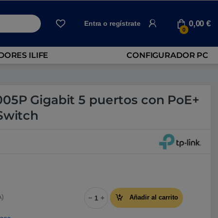
0,00
€
Entra o regístrate
0
ORES ILIFE
CONFIGURADOR PC
005P Gigabit 5 puertos con PoE+
Switch
TP-Link TL-SG1005P Gigabit 5 puertos co
A)
Añadir al carrito