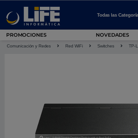
Skip to navigation
Skip to content
Todas las Categorí
PROMOCIONES
NOVEDADES
Comunicación y Redes
Red WiFi
Switches
TP-L