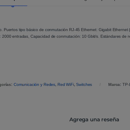
n
t
e
. Puertos tipo básico de conmutación RJ-45 Ethernet: Gigabit Ethernet 
: 2000 entradas, Capacidad de conmutación: 10 Gbit/s. Estándares de r
gorías:
Comunicación y Redes
,
Red WiFi
,
Switches
Marca:
TP-
Agrega una reseña