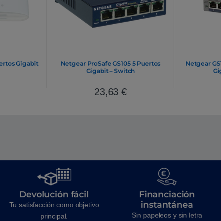
rtos Gigabit
Netgear ProSafe GS105 5 Puertos
Netgear GS
Gigabit – Switch
Gi
23,63
€
Devolución fácil
Financiación
instantánea
Tu satisfacción como objetivo
Sin papeleos y sin letra
principal.