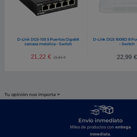
D-Link DGS-105 5 Puertos Gigabit
D-Link DGS 1008D 8 Pue
carcasa metalica – Switch
– Switch
21,22
€
22,99
€
21,61
€
Tu opinión nos importa
Envío inmediato
Miles de productos con
entrega
inmediata
.