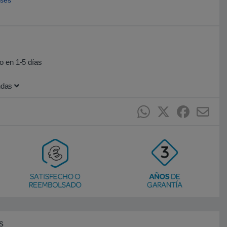
eses
o en 1-5 días
ndas
s