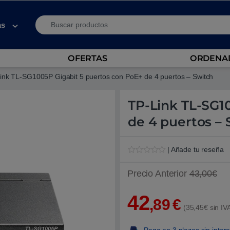
Search for:
as
OFERTAS
ORDENAD
ink TL-SG1005P Gigabit 5 puertos con PoE+ de 4 puertos – Switch
TP-Link TL-SG1
de 4 puertos – 
| Añade tu reseña
V
1
a
Precio Anterior
43,00€
l
o
r
42
a
,89
€
d
(35,45€ sin IV
o
5
.