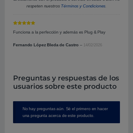
respeten nuestros
Términos y Condiciones
.
Valorado con
Funciona a la perfección y además es Plug & Play
5
de 5
Fernando López Bleda de Castro
–
14/02/2026
Preguntas y respuestas de los
usuarios sobre este producto
No hay preguntas aún. Sé el primero en hacer
una pregunta acerca de este producto.