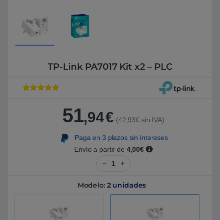
TP-Link PA7017 Kit x2 – PLC
Valorado con
1
5
de 5 en
51
base a
,94
€
valoración de
(42,93€ sin IVA)
un cliente
Paga en 3 plazos sin intereses
Envío a partir de
4,00€
TP-Link PA7017 Kit x2 - PLC can
Modelo:
2 unidades