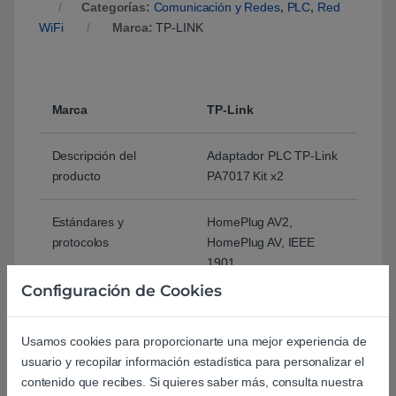
Categorías:
Comunicación y Redes
,
PLC
,
Red
WiFi
Marca:
TP-LINK
Marca
TP-Link
Descripción del
Adaptador PLC TP-Link
producto
PA7017 Kit x2
Estándares y
HomePlug AV2,
protocolos
HomePlug AV, IEEE
1901,
IEEE 802.3, IEEE
Configuración de Cookies
802.3u, IEEE 802.3ab
Usamos cookies para proporcionarte una mejor experiencia de
Tipo de Enchufe
EU, UK, US
usuario y recopilar información estadística para personalizar el
contenido que recibes. Si quieres saber más, consulta nuestra
Interfaz
Puerto Gigabit Ethernet