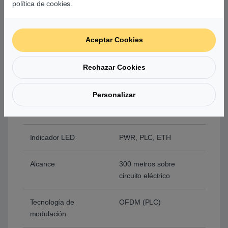
política de cookies.
Botones
Botón Pair/Reset
Aceptar Cookies
Consumo de potencia
Máximo: 2.7W
(220V/50Hz)
Rechazar Cookies
Típico: 2.3W
(220V/50Hz)
Personalizar
Standby: 0.5W
(220V/50H
Indicador LED
PWR, PLC, ETH
Alcance
300 metros sobre
circuito eléctrico
Tecnología de
OFDM (PLC)
modulación