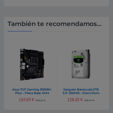
También te recomendamos…
Asus TUF Gaming B550M-
Seagate Barracuda 2TB
Plus – Placa Base AM4
3.5″ 256MB – Disco Duro
134,93
€
128,42
€
136,21
€
146,71
€