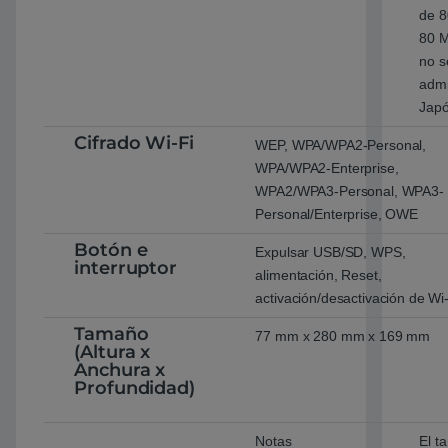
de 8
80 M
no s
admi
Japó
Cifrado Wi-Fi
WEP, WPA/WPA2-Personal,
WPA/WPA2-Enterprise,
WPA2/WPA3-Personal, WPA3-
Personal/Enterprise, OWE
Botón e
Expulsar USB/SD, WPS,
interruptor
alimentación, Reset,
activación/desactivación de Wi
Tamaño
77 mm x 280 mm x 169 mm
(Altura x
Anchura x
Profundidad)
Notas
El t