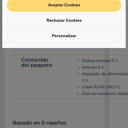
Frecuencia
50/60 Hz, Monofásico
Aceptar Cookies
de
alimentación
Rechazar Cookies
Consumo de
10.80 W (Acceso)
energía*
7.94 W (Inactividad)
Personalizar
Entorno
Conforme con RoHS
Contenido
Unidad principal X 1
del paquete
Antenas X 4
Adaptador de alimentaci
X 1
Cable RJ-45 LAN X 1
Guía de instalación rápid
Basado en 0 reseñas