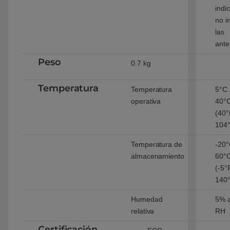
indi
no i
las
ante
Peso
0.7 kg
Temperatura
Temperatura
5°C 
operativa
40°
(40°
104
Temperatura de
-20°
almacenamiento
60°
(-5°
140
Humedad
5% 
relativa
RH
Certificación