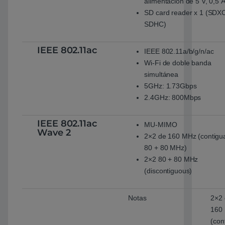
alimentación de 5 V, 0,5 A
SD card reader x 1 (SDX
SDHC)
IEEE 802.11ac
IEEE 802.11a/b/g/n/ac
Wi-Fi de doble banda
simultánea
5GHz: 1.73Gbps
2.4GHz: 800Mbps
IEEE 802.11ac
MU-MIMO
Wave 2
2×2 de 160 MHz (contigu
80 + 80 MHz)
2×2 80 + 80 MHz
(discontiguous)
Notas
2×2
160
(con