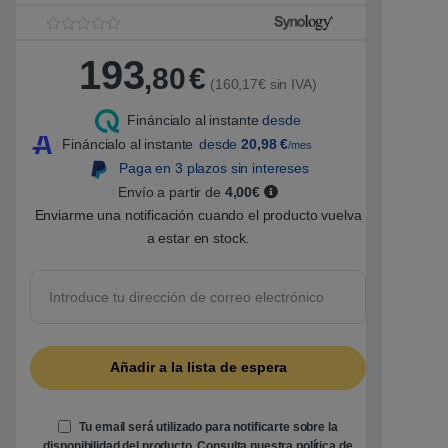
V
1
a
193
,80
€
l
(160,17€ sin IVA)
o
r
a
Fináncialo al instante
desde
d
o
Fináncialo al instante
desde
20,98
€
/mes
5
Paga en 3 plazos sin intereses
.
0
Envío a partir de
4,00€
0
s
Enviarme una notificación cuando el producto vuelva
o
a estar en stock.
b
r
e
5
b
a
s
a
d
o
e
n
p
u
Tu email será utilizado para notificarte sobre la
n
disponibilidad del producto. Consulta nuestra
política de