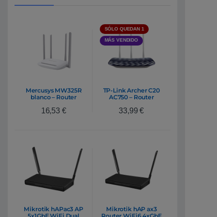
SÓLO QUEDAN 1
MÁS VENDIDO
Mercusys MW325R
TP-Link Archer C20
blanco – Router
AC750 – Router
16,53
€
33,99
€
Mikrotik hAPac3 AP
Mikrotik hAP ax3
5x1GbE WiFi Dual
Router WiFi6 4xGbE