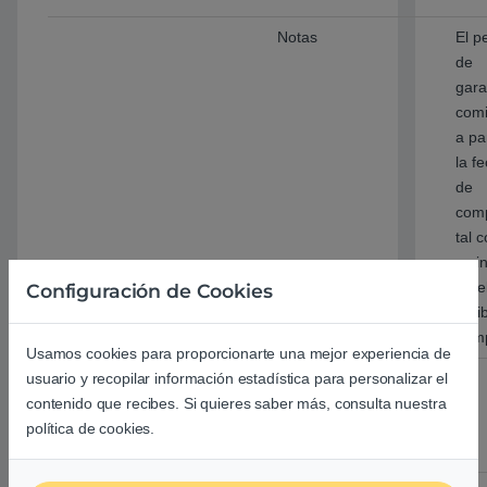
Notas
El p
de
gara
com
a pa
la f
de
com
tal 
se i
en e
Configuración de Cookies
reci
com
Usamos cookies para proporcionarte una mejor experiencia de
Voltaje de
De 100 V a 240 V CA
usuario y recopilar información estadística para personalizar el
alimentación
contenido que recibes. Si quieres saber más, consulta nuestra
de entrada
política de cookies.
CA