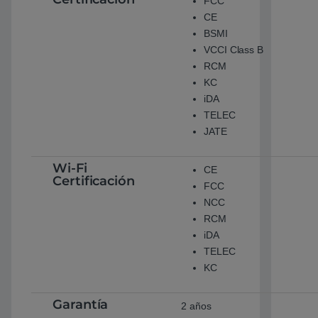
FCC
CE
BSMI
VCCI Class B
RCM
KC
iDA
TELEC
JATE
Wi-Fi
CE
Certificación
FCC
NCC
RCM
iDA
TELEC
KC
Garantía
2 años