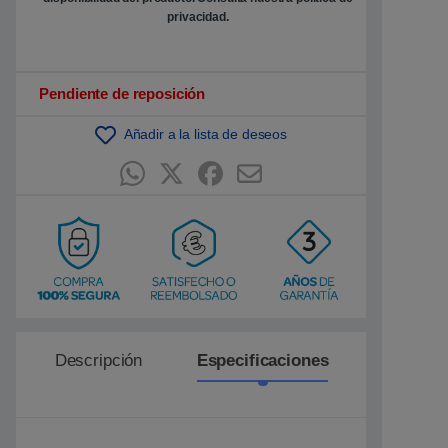
t
u
privacidad
.
a
c
i
ó
n
Pendiente de reposición
d
e
c
Añadir a la lista de deseos
l
i
e
n
t
e
Descripción
Especificaciones
Reseñ