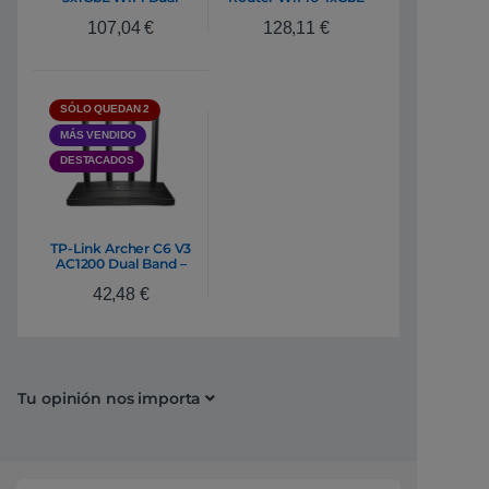
Band L4 – Router
1×2.5GbE Dual
107,04
€
128,11
€
SÓLO QUEDAN 2
MÁS VENDIDO
DESTACADOS
TP-Link Archer C6 V3
AC1200 Dual Band –
Router Inalámbrico
42,48
€
Tu opinión nos importa