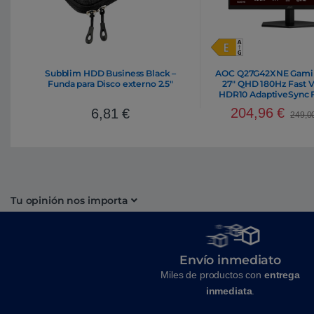
Subblim HDD Business Black –
AOC Q27G42XNE Gamin
Funda para Disco externo 2.5″
27″ QHD 180Hz Fast V
HDR10 AdaptiveSync F
Altavoces Integra
204,96
€
6,81
€
DisplayPort 1
249,0
Tu opinión nos importa
Envío inmediato
Miles de productos con
entrega
inmediata
.