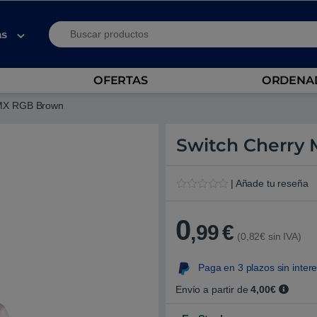
Search for:
as
OFERTAS
ORDENAD
 MX RGB Brown
Switch Cherry
| Añade tu reseña
V
1
a
l
0
,99
€
o
(0,82€ sin IVA)
r
a
d
Paga en 3 plazos sin inter
o
5
.
Envío a partir de
4,00€
0
0
s