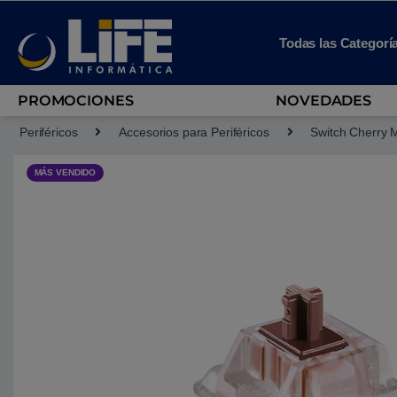
Skip to navigation
Skip to content
Todas las Categorí
PROMOCIONES
NOVEDADES
Periféricos
Accesorios para Periféricos
Switch Cherry
MÁS VENDIDO