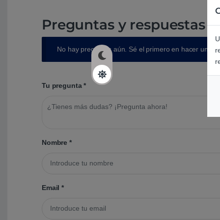
C
Preguntas y respuestas d
U
No hay preguntas aún. Sé el primero en hacer una p
r
r
Tu pregunta
*
Nombre
*
Email
*