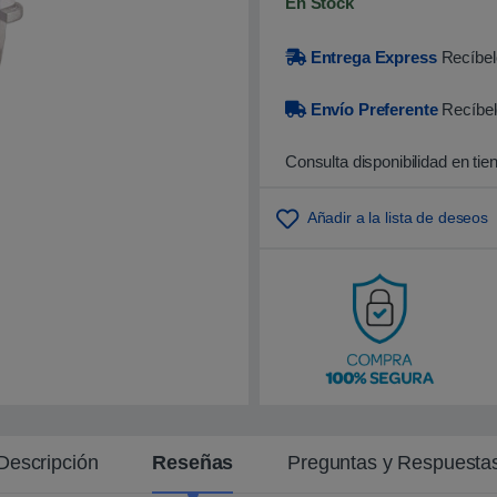
En Stock
o
b
r
Entrega Express
Recíbelo
e
5
b
Envío Preferente
Recíbel
a
s
a
d
Consulta disponibilidad en tie
o
e
n
p
Añadir a la lista de deseos
u
n
t
u
a
c
i
ó
n
d
e
c
l
i
e
Descripción
Reseñas
Preguntas y Respuesta
n
t
e