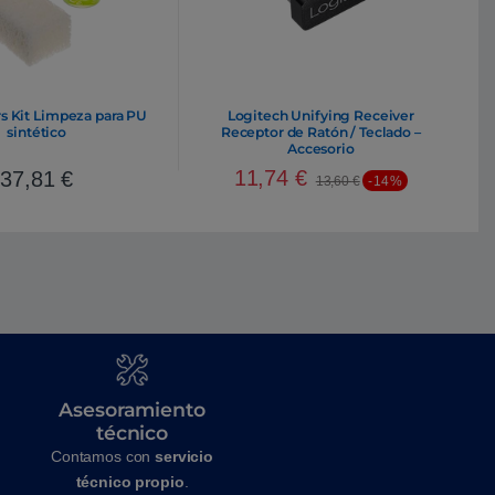
s Kit Limpeza para PU
Logitech Unifying Receiver
sintético
Receptor de Ratón / Teclado –
Accesorio
11,74
€
37,81
€
13,60
€
-14%
Asesoramiento
técnico
Contamos con
servicio
técnico propio
.