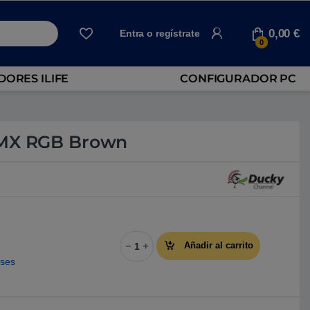
0,00
€
Entra o regístrate
0
ORES ILIFE
CONFIGURADOR PC
 MX RGB Brown
Switch Cherry MX RGB Brown cantidad
Añadir al carrito
eses