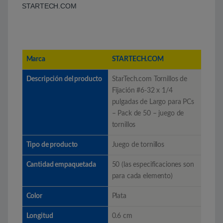
STARTECH.COM
Marca
STARTECH.COM
Descripción del producto
StarTech.com Tornillos de
Fijación #6-32 x 1/4
pulgadas de Largo para PCs
– Pack de 50 – juego de
tornillos
Tipo de producto
Juego de tornillos
Cantidad empaquetada
50 (las especificaciones son
para cada elemento)
Color
Plata
Longitud
0.6 cm