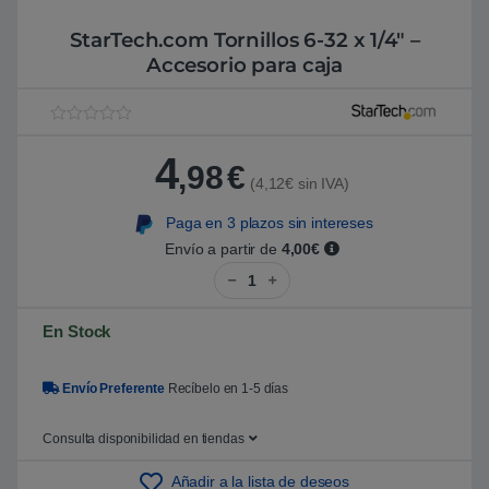
StarTech.com Tornillos 6-32 x 1/4″ –
Accesorio para caja
V
1
a
4
l
,98
€
o
(4,12€ sin IVA)
r
a
Paga en 3 plazos sin intereses
d
o
Envío a partir de
4,00€
5
StarTech.com Tornillos 6-32 x 1/
.
0
0
s
En Stock
o
b
r
e
Envío Preferente
Recíbelo en 1-5 días
5
b
a
Consulta disponibilidad en tiendas
s
a
d
Añadir a la lista de deseos
o