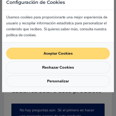
Agrega una reseña
Configuración de Cookies
Debes
acceder
para publicar una valoración.
Usamos cookies para proporcionarte una mejor experiencia de
usuario y recopilar información estadística para personalizar el
contenido que recibes. Si quieres saber más, consulta nuestra
política de cookies.
Aún no hay reseñas.
Aceptar Cookies
Rechazar Cookies
Personalizar
Preguntas y respuestas de los
usuarios sobre este producto
No hay preguntas aún. Sé el primero en hacer
una pregunta acerca de este producto.