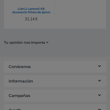
Lian Li Lancool Kit
Accesorio filtros de polvo
Blanco para Lancool III
31,14
€
LAN3-1X
Tu opinión nos importa
Conócenos
Información
Campañas