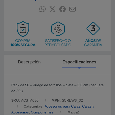
e
n
p
u
n
t
u
a
c
i
ó
n
d
e
c
l
i
Descripción
Especificaciones
e
n
t
e
Pack de 50 – Juego de tornillos – plata – 0.6 cm (paquete
de 50 )
SKU:
ACSTA030
MPN:
SCREW6_32
Categorías:
Accesorios para Cajas
,
Cajas y
Accesorios
,
Componentes
Marca: