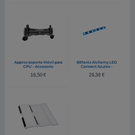
Approx soporte Móvil para
Bitfenix Alchemy LED
CPU – Accesorio
Connect Azules –
Accesorio para cajas
16,50
€
26,38
€