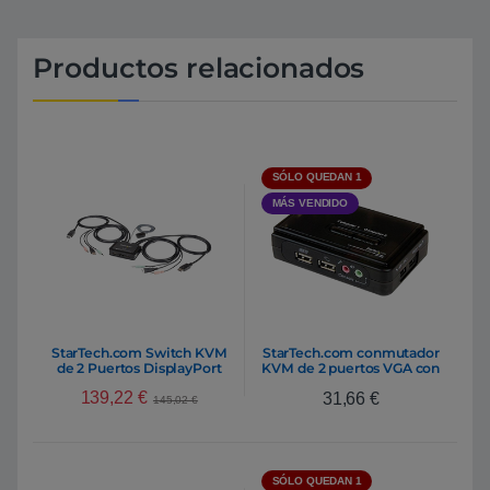
Productos relacionados
SÓLO QUEDAN 1
MÁS VENDIDO
StarTech.com Switch KVM
StarTech.com conmutador
de 2 Puertos DisplayPort
KVM de 2 puertos VGA con
4K Cables Incorporados
audio – KVM
139,22
€
31,66
€
145,02
€
SÓLO QUEDAN 1