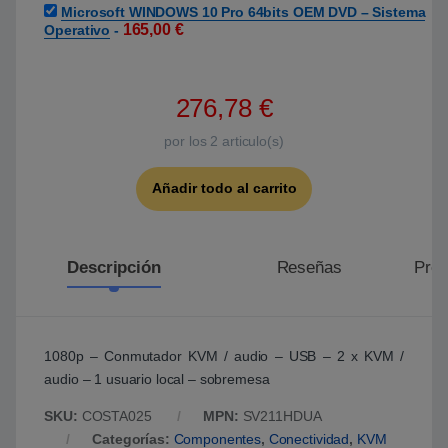
Microsoft WINDOWS 10 Pro 64bits OEM DVD – Sistema
165,00
€
Operativo
-
276,78
€
por los
2
articulo(s)
Añadir todo al carrito
Descripción
Reseñas
Preg
1080p – Conmutador KVM / audio – USB – 2 x KVM /
audio – 1 usuario local – sobremesa
SKU:
COSTA025
MPN:
SV211HDUA
Categorías:
Componentes
,
Conectividad
,
KVM