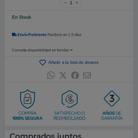
5
b
a
En Stock
s
a
d
o
e
Envío Preferente
Recíbelo en 1-5 días
n
p
u
Consulta disponibilidad en tiendas
n
t
u
Añadir a la lista de deseos
a
c
i
ó
n
d
e
c
l
i
e
n
t
e
Comprados juntos