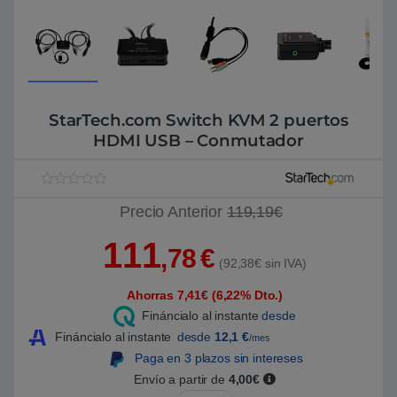
StarTech.com Switch KVM 2 puertos
HDMI USB – Conmutador
V
1
Precio Anterior
119,19€
a
l
o
111
r
,78
€
a
(92,38€ sin IVA)
d
o
Ahorras 7,41€ (6,22% Dto.)
5
.
Fináncialo al instante
desde
0
0
Fináncialo al instante
desde
12,1
€
/mes
s
Paga en 3 plazos sin intereses
o
b
Envío a partir de
4,00€
r
e
StarTech.com Switch KVM 2 pue