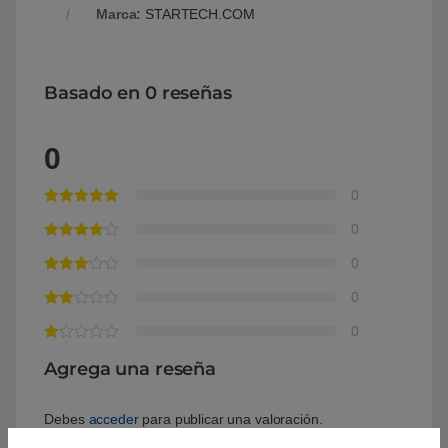
Marca:
STARTECH.COM
Basado en 0 reseñas
0
0
0
0
0
0
Agrega una reseña
Debes
acceder
para publicar una valoración.