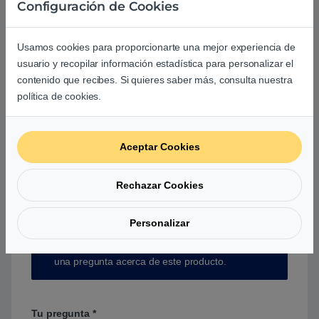
Configuración de Cookies
Usamos cookies para proporcionarte una mejor experiencia de
usuario y recopilar información estadística para personalizar el
Aún no hay reseñas.
contenido que recibes. Si quieres saber más, consulta nuestra
política de cookies.
Aceptar Cookies
Preguntas y respuestas de los
Rechazar Cookies
usuarios sobre este producto
Personalizar
No hay preguntas aún. Sé el primero en hacer
una pregunta acerca de este producto.
Tu pregunta
*