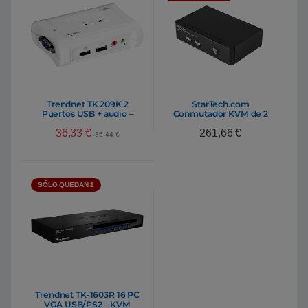
Trendnet TK 209K 2
StarTech.com
Puertos USB + audio –
Conmutador KVM de 2
KVM
puertos HDMI USB
36,33
€
261,66
€
c/Audio
36,44
€
SÓLO QUEDAN 1
Trendnet TK-1603R 16 PC
VGA USB/PS2 – KVM