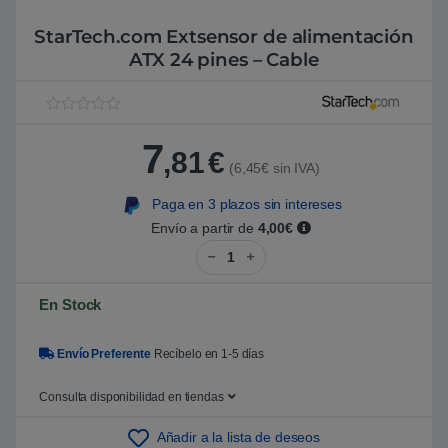
StarTech.com Extsensor de alimentación
ATX 24 pines – Cable
V
1
a
7
l
,81
€
o
(6,45€ sin IVA)
r
a
Paga en 3 plazos sin intereses
d
o
Envío a partir de
4,00€
5
StarTech.com Extsensor de alime
.
0
0
s
En Stock
o
b
r
e
Envío Preferente
Recíbelo en 1-5 días
5
b
a
Consulta disponibilidad en tiendas
s
a
d
Añadir a la lista de deseos
o