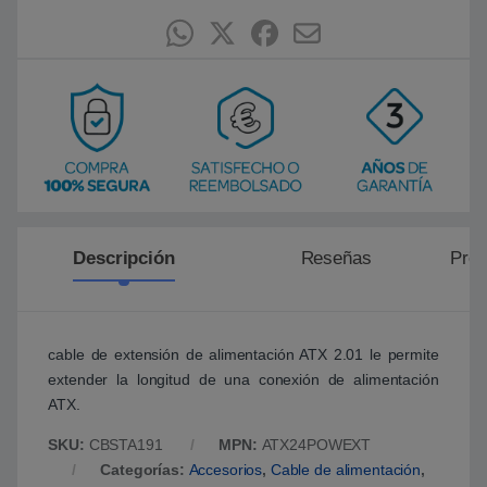
e
n
p
u
n
t
u
a
c
i
ó
n
d
e
c
l
Descripción
Reseñas
Preg
i
e
n
t
e
cable de extensión de alimentación ATX 2.01 le permite
extender la longitud de una conexión de alimentación
ATX.
SKU:
CBSTA191
MPN:
ATX24POWEXT
Categorías:
Accesorios
,
Cable de alimentación
,