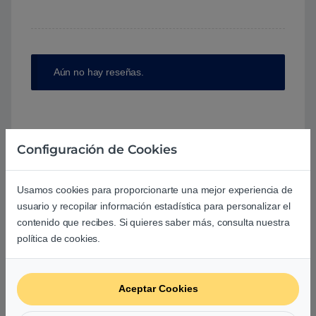
Aún no hay reseñas.
Configuración de Cookies
Preguntas y respuestas de los
usuarios sobre este producto
Usamos cookies para proporcionarte una mejor experiencia de
usuario y recopilar información estadística para personalizar el
contenido que recibes. Si quieres saber más, consulta nuestra
No hay preguntas aún. Sé el primero en hacer
política de cookies.
una pregunta acerca de este producto.
Aceptar Cookies
Tu pregunta
*