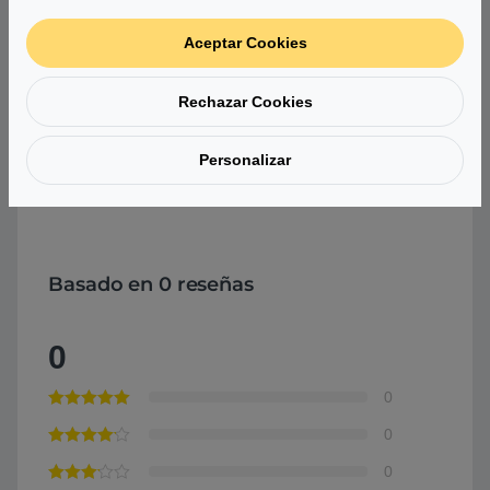
Peso
9 g
Aceptar Cookies
Dimesiones
8,02 x 2,22 x 0,28 cm
Rechazar Cookies
Garantía
3 años
Personalizar
Comprar Samsung 9100 PRO 1TB SSD M.2 NVMe PCIe
5.0 x4
Basado en 0 reseñas
0
0
0
0