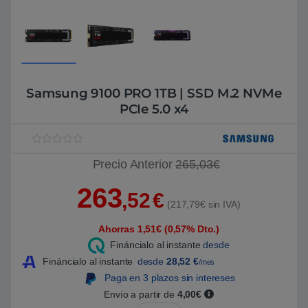
Samsung 9100 PRO 1TB | SSD M.2 NVMe
PCIe 5.0 x4
V
1
Precio Anterior
265,03€
a
l
o
263
r
,52
€
a
(217,79€ sin IVA)
d
o
Ahorras 1,51€ (0,57% Dto.)
5
.
Fináncialo al instante
desde
0
0
Fináncialo al instante
desde
28,52
€
/mes
s
Paga en 3 plazos sin intereses
o
b
Envío a partir de
4,00€
r
e
Samsung 9100 PRO 1TB | SSD M.