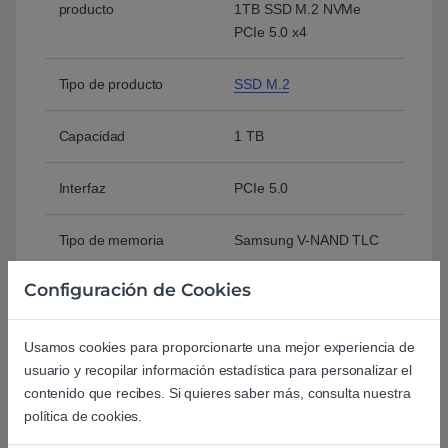
producto
1TB SSD M.2 NVMe
PCIe 5.0 x4
Tipo de producto
SSD M.2
Capacidad
1 TB
Interfaz
PCIe 5.0
Tipo de memoria
Samsung V-NAND TLC
Configuración de Cookies
Velocidad de lectura
Hasta 14700 MB/s
Velocidad de escritura
Hasta 13300 MB/s
Usamos cookies para proporcionarte una mejor experiencia de
usuario y recopilar información estadística para personalizar el
contenido que recibes. Si quieres saber más, consulta nuestra
Factor de forma
M.2
política de cookies.