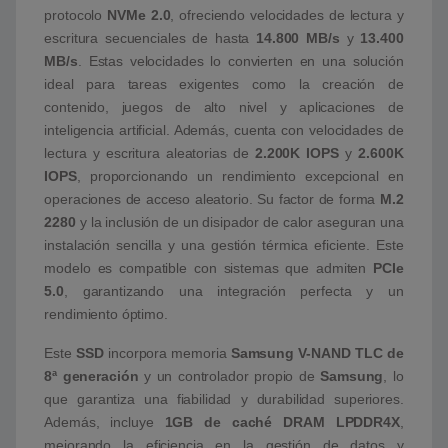
protocolo
NVMe 2.0
, ofreciendo velocidades de lectura y
escritura secuenciales de hasta
14.800 MB/s
y
13.400
MB/s
. Estas velocidades lo convierten en una solución
ideal para tareas exigentes como la creación de
contenido, juegos de alto nivel y aplicaciones de
inteligencia artificial. Además, cuenta con velocidades de
lectura y escritura aleatorias de
2.200K IOPS
y
2.600K
IOPS
, proporcionando un rendimiento excepcional en
operaciones de acceso aleatorio. Su factor de forma
M.2
2280
y la inclusión de un disipador de calor aseguran una
instalación sencilla y una gestión térmica eficiente. Este
modelo es compatible con sistemas que admiten
PCIe
5.0
, garantizando una integración perfecta y un
rendimiento óptimo.
Este
SSD
incorpora memoria
Samsung V-NAND TLC de
8ª generación
y un controlador propio de
Samsung
, lo
que garantiza una fiabilidad y durabilidad superiores.
Además, incluye
1GB de caché DRAM LPDDR4X
,
mejorando la eficiencia en la gestión de datos y