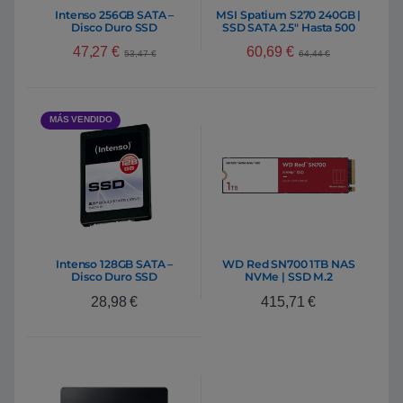
Intenso 256GB SATA –
MSI Spatium S270 240GB |
Disco Duro SSD
SSD SATA 2.5″ Hasta 500
MB/s
47,27
€
60,69
€
53,47
€
64,44
€
MÁS VENDIDO
Intenso 128GB SATA –
WD Red SN700 1TB NAS
Disco Duro SSD
NVMe | SSD M.2
28,98
€
415,71
€