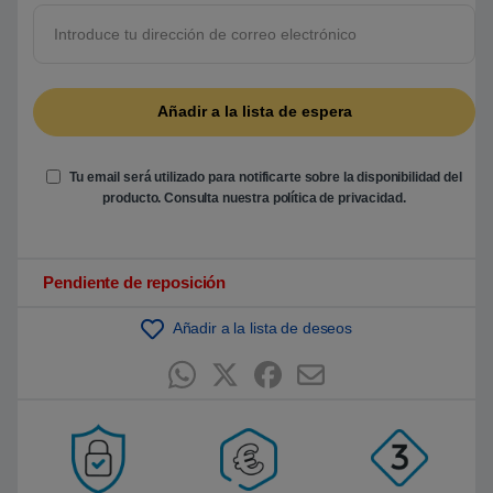
r
e
5
b
a
s
a
d
o
e
n
Tu email será utilizado para notificarte sobre la disponibilidad del
p
u
producto. Consulta nuestra
política de privacidad
.
n
t
u
a
c
Pendiente de reposición
i
ó
n
Añadir a la lista de deseos
d
e
c
l
i
e
n
t
e