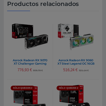
Productos relacionados
Asrock Radeon RX 9070
Asrock Radeon RX 9060
XT Challenger Gaming
XT Steel Legend OC 16GB
16GB GDDR6 RDNA4 |
GDDR6 RDNA6 | Tarjeta
776,93
€
516,24
€
Tarjeta Gráfica AMD
Gráfica AMD
808,78
€
521,14
€
SÓLO QUEDAN 2
SÓLO QUEDAN 2