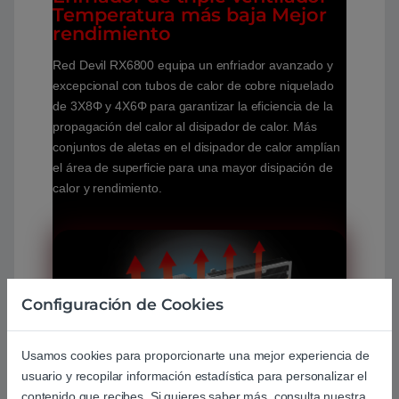
Temperatura más baja Mejor
rendimiento
Red Devil RX6800 equipa un enfriador avanzado y
excepcional con tubos de calor de cobre niquelado
de 3X8Φ y 4X6Φ para garantizar la eficiencia de la
propagación del calor al disipador de calor. Más
conjuntos de aletas en el disipador de calor amplían
el área de superficie para una mayor disipación de
calor y rendimiento.
Configuración de Cookies
Usamos cookies para proporcionarte una mejor experiencia de
usuario y recopilar información estadística para personalizar el
contenido que recibes. Si quieres saber más, consulta nuestra