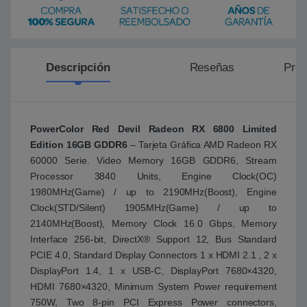
Descripción
Reseñas
Preg
PowerColor Red Devil Radeon RX 6800 Limited
Edition 16GB GDDR6
– Tarjeta Gráfica AMD Radeon RX
60000 Serie. Video Memory 16GB GDDR6, Stream
Processor 3840 Units, Engine Clock(OC)
1980MHz(Game) / up to 2190MHz(Boost), Engine
Clock(STD/Silent) 1905MHz(Game) / up to
2140MHz(Boost), Memory Clock 16.0 Gbps, Memory
Interface 256-bit, DirectX® Support 12, Bus Standard
PCIE 4.0, Standard Display Connectors 1 x HDMI 2.1 , 2 x
DisplayPort 1.4, 1 x USB-C, DisplayPort 7680×4320,
HDMI 7680×4320, Minimum System Power requirement
750W, Two 8-pin PCI Express Power connectors,