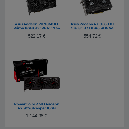
Asus Radeon RX 9060 XT
Asus Radeon RX 9060 XT
Prime 8GB GDDR6 RDNA4
Dual 8GB GDDR6 RDNA4 |
| Tarjeta Gráfica AMD
Tarjeta Gráfica AMD
522,17
€
554,72
€
PowerColor AMD Radeon
RX 9070 Reaper 16GB
GDDR6 RDNA4 | Tarjeta
1.144,98
€
Gráfica AMD