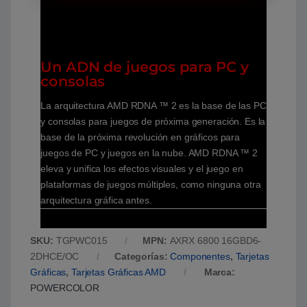
Un ADN de juegos para PC y
consolas
La arquitectura AMD RDNA ™ 2 es la base de las PC
y consolas para juegos de próxima generación. Es la
base de la próxima revolución en gráficos para
juegos de PC y juegos en la nube. AMD RDNA ™ 2
eleva y unifica los efectos visuales y el juego en
plataformas de juegos múltiples, como ninguna otra
arquitectura gráfica antes.
SKU:
TGPWC015
MPN:
AXRX 6800 16GBD6-
2DHCE/OC
Categorías:
Componentes
,
Tarjetas
Gráficas
,
Tarjetas Gráficas AMD
Marca:
POWERCOLOR