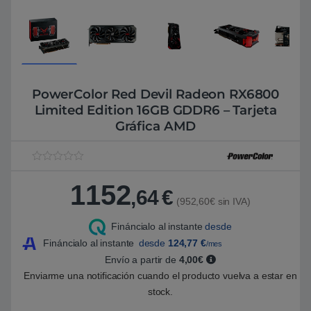
PowerColor Red Devil Radeon RX6800
Limited Edition 16GB GDDR6 – Tarjeta
Gráfica AMD
V
1
a
1152
l
,64
€
o
(952,60€ sin IVA)
r
a
Fináncialo al instante
desde
d
o
Fináncialo al instante
desde
124,77
€
/mes
5
.
Envío a partir de
4,00€
0
Enviarme una notificación cuando el producto vuelva a estar en
0
s
stock.
o
b