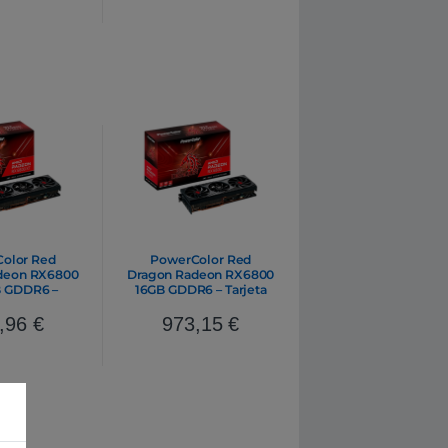
olor Red
PowerColor Red
deon RX6800
Dragon Radeon RX6800
B GDDR6 –
16GB GDDR6 – Tarjeta
Gráfica AMD
Gráfica AMD
,96
€
973,15
€