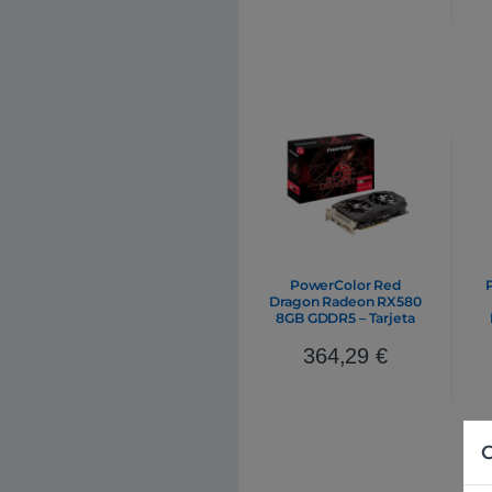
PowerColor Red
Dragon Radeon RX580
8GB GDDR5 – Tarjeta
Gráfica AMD
G
364,29
€
C