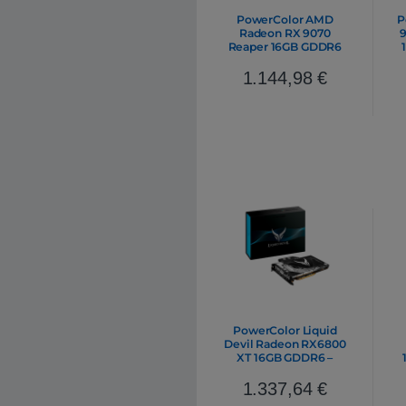
PowerColor AMD
P
Radeon RX 9070
9
Reaper 16GB GDDR6
RDNA4 | Tarjeta Gráfica
AMD
1.144,98
€
PowerColor Liquid
Devil Radeon RX6800
XT 16GB GDDR6 –
Tarjeta Gráfica AMD
1.337,64
€