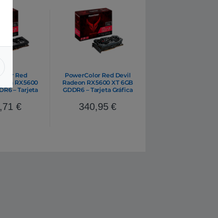
olor Red
PowerColor Red Devil
deon RX5600
Radeon RX5600 XT 6GB
R6 – Tarjeta
GDDR6 – Tarjeta Gráfica
ica AMD
AMD
,71
€
340,95
€