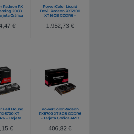
r Radeon RX
PowerColor Liquid
Gaming 20GB
Devil Radeon RX6900
rjeta Gráfica
XT 16GB GDDR6 –
AMD
Tarjeta Gráfica AMD
4,47
€
1.952,73
€
r Hell Hound
PowerColor Radeon
RX6700 XT
RX5700 XT 8GB GDDR6
6 – Tarjeta
– Tarjeta Gráfica AMD
ica AMD
,15
€
406,82
€