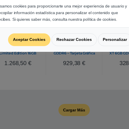
samos cookies para proporcionarte una mejor experiencia de usuario y
ecopilar información estadística para personalizar el contenido que
ecibes. Si quieres saber más, consulta nuestra política de cookies.
Aceptar Cookies
Rechazar Cookies
Personalizar
PowerColor Red Devil
PowerColor Fighter
PowerC
Radeon RX6900 XT
Radeon RX6800 16GB
Dragon Ra
Limited Edition 16GB
GDDR6 – Tarjeta Gráfica
XT 6GB GDD
DDR6 – Tarjeta Gráfica
AMD
Gráf
AMD
1.268,50
€
929,38
€
328
Cargar Más