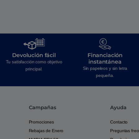
Devolución fácil
Financiación
instantánea
Tu satisfacción como objetivo
Sin papeleos y sin letra
principal.
pequeña.
Campañas
Ayuda
Promociones
Contacto
Rebajas de Enero
Preguntas fre