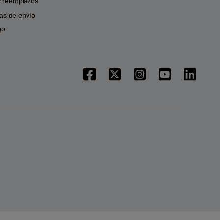
y reemplazos
icas de envío
go