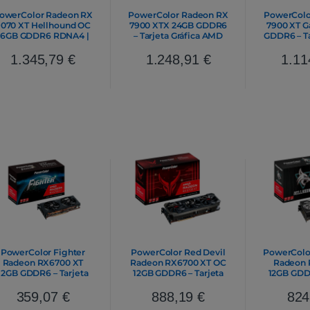
owerColor Radeon RX
PowerColor Radeon RX
PowerColo
070 XT Hellhound OC
7900 XTX 24GB GDDR6
7900 XT 
16GB GDDR6 RDNA4 |
– Tarjeta Gráfica AMD
GDDR6 – Ta
Tarjeta Gráfica AMD
1.345,79
€
1.248,91
€
1.11
PowerColor Fighter
PowerColor Red Devil
PowerColo
Radeon RX6700 XT
Radeon RX6700 XT OC
Radeon 
12GB GDDR6 – Tarjeta
12GB GDDR6 – Tarjeta
12GB GDDR
Gráfica AMD
Gráfica AMD
Gráf
359,07
€
888,19
€
824