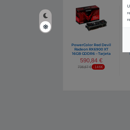
U
r
r
PowerColor Red Devil
Radeon RX6900 XT
16GB GDDR6 – Tarjeta
Gráfica AMD
G
590,84
€
736,67
€
-146€