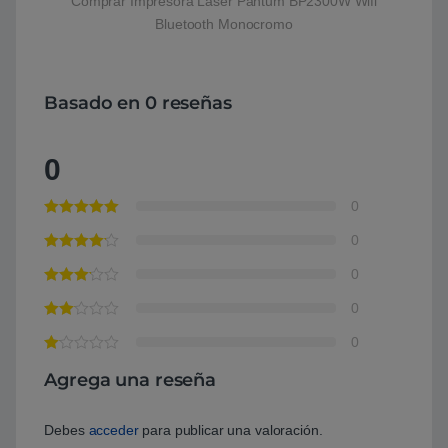
Comprar Impresora Láser Pantum BP2300W Wifi
Bluetooth Monocromo
Basado en 0 reseñas
0
0
0
0
0
0
Agrega una reseña
Debes
acceder
para publicar una valoración.