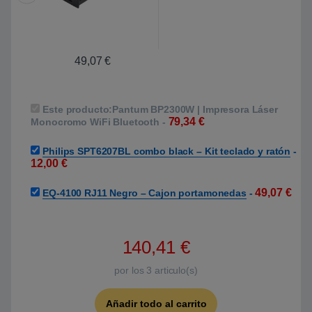
49,07
€
Este producto:
Pantum BP2300W | Impresora Láser
79,34
€
Monocromo WiFi Bluetooth
-
Philips SPT6207BL combo black – Kit teclado y ratón
-
12,00
€
49,07
€
EQ-4100 RJ11 Negro – Cajon portamonedas
-
140,41
€
por los
3
articulo(s)
Añadir todo al carrito