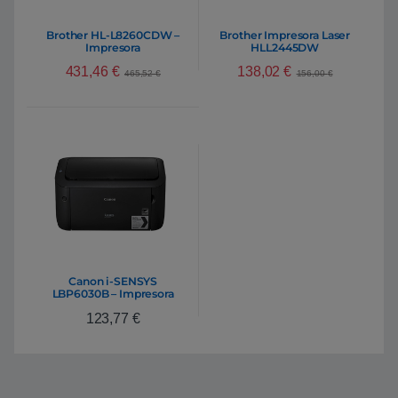
Brother HL-L8260CDW –
Brother Impresora Laser
Impresora
HLL2445DW
431,46
€
138,02
€
465,52
€
156,00
€
Canon i-SENSYS
LBP6030B – Impresora
láser
123,77
€