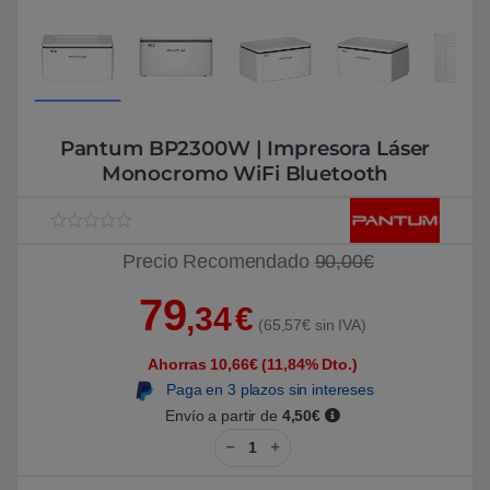
Pantum BP2300W | Impresora Láser
Monocromo WiFi Bluetooth
V
1
Precio Recomendado
90,00€
a
l
o
79
r
,34
€
a
(65,57€ sin IVA)
d
o
Ahorras 10,66€ (11,84% Dto.)
5
.
Paga en 3 plazos sin intereses
0
0
Envío a partir de
4,50€
s
Pantum BP2300W | Impresora Lá
o
b
r
e