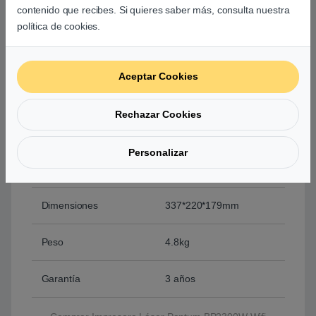
contenido que recibes. Si quieres saber más, consulta nuestra
política de cookies.
Impresión a dos caras
Manual
Preparado para AirPrint
Si
Aceptar Cookies
Consumo de Energía
Impresión: Promedio
Rechazar Cookies
370W
Listo: 38W
Personalizar
Modo de suspensión:
menos de 2 W
Dimensiones
337*220*179mm
Peso
4.8kg
Garantía
3 años