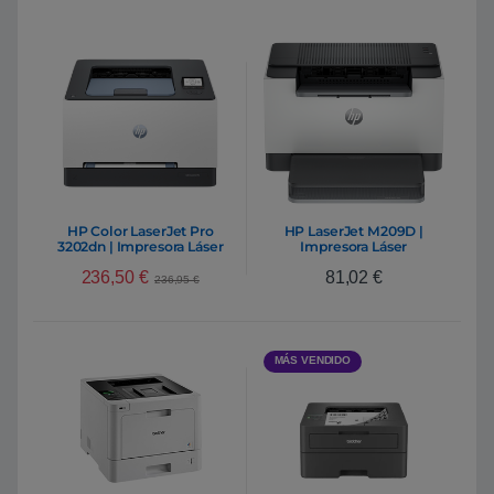
HP Color LaserJet Pro
HP LaserJet M209D |
3202dn | Impresora Láser
Impresora Láser
Monocromo A4 Dúplex
236,50
€
81,02
€
automática USB
236,95
€
Compacta
MÁS VENDIDO