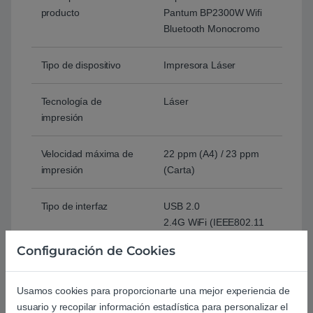
producto
Pantum BP2300W Wifi
Bluetooth Monocromo
Tipo de dispositivo
Impresora Láser
Tecnología de
Láser
impresión
Velocidad máxima de
22 ppm (A4) / 23 ppm
impresión
(Carta)
Tipo de interfaz
USB 2.0
2.4G WiFi (IEEE802.11
b/g/n)
Configuración de Cookies
Bluetooth
Usamos cookies para proporcionarte una mejor experiencia de
Capacidad estándar de
150 páginas
usuario y recopilar información estadística para personalizar el
papel