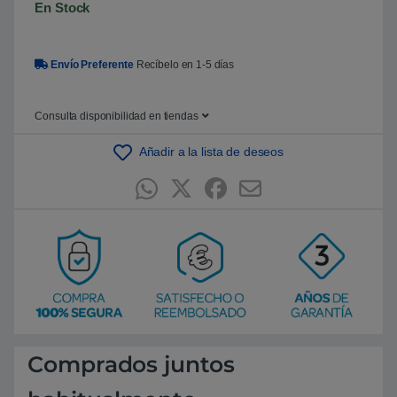
En Stock
5
b
a
s
a
Envío Preferente
Recíbelo en 1-5 días
d
o
e
n
Consulta disponibilidad en tiendas
p
u
n
Añadir a la lista de deseos
t
u
a
c
i
ó
n
d
e
c
l
i
e
n
t
e
Comprados juntos