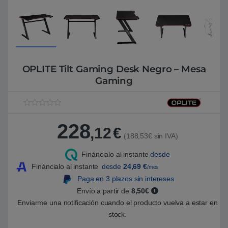
OPLITE Tilt Gaming Desk Negro – Mesa
Gaming
V
1
a
228
l
,12
€
o
(188,53€ sin IVA)
r
a
Fináncialo al instante
desde
d
o
Fináncialo al instante
desde
24,69
€
/mes
5
.
Paga en 3 plazos sin intereses
0
Envío a partir de
8,50€
0
s
Enviarme una notificación cuando el producto vuelva a estar en
o
b
stock.
r
e