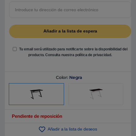
5
b
a
s
a
d
o
e
n
p
u
Tu email será utilizado para notificarte sobre la disponibilidad del
n
t
producto. Consulta nuestra
política de privacidad
.
u
a
c
i
ó
Color:
Negra
n
d
e
c
l
i
e
n
t
Pendiente de reposición
e
Añadir a la lista de deseos