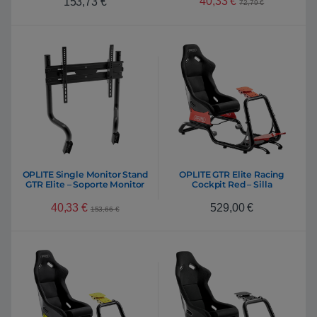
40,33
€
153,73
€
72,79
€
OPLITE Single Monitor Stand
OPLITE GTR Elite Racing
GTR Elite – Soporte Monitor
Cockpit Red – Silla
40,33
€
529,00
€
153,66
€