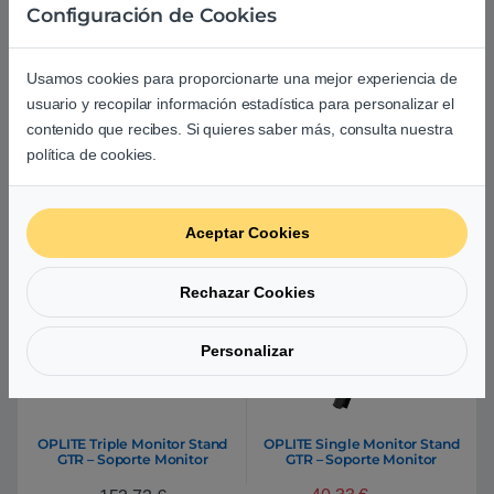
Configuración de Cookies
Usamos cookies para proporcionarte una mejor experiencia de
usuario y recopilar información estadística para personalizar el
OPLITE Supreme Green
OPLITE Triple Monitor Stand
contenido que recibes. Si quieres saber más, consulta nuestra
Screen – Pantalla Chroma
EX – Soporte Monitor
política de cookies.
163,29
€
256,14
€
Aceptar Cookies
Rechazar Cookies
Personalizar
OPLITE Triple Monitor Stand
OPLITE Single Monitor Stand
GTR – Soporte Monitor
GTR – Soporte Monitor