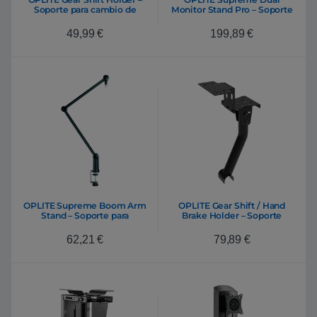
Soporte para cambio de
Monitor Stand Pro – Soporte
marcha
monitor
49,99
€
199,89
€
OPLITE Supreme Boom Arm
OPLITE Gear Shift / Hand
Stand – Soporte para
Brake Holder – Soporte
micrófono
cambio de marchas y freno
de mano
62,21
€
79,89
€