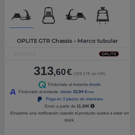
OPLITE GTR Chassis – Marco tubular
V
1
a
313
l
,60
€
o
(259,17€ sin IVA)
r
a
Fináncialo al instante
desde
d
o
Fináncialo al instante
desde
33,94
€
/mes
5
.
Paga en 3 plazos sin intereses
0
Envío a partir de
11,00€
0
s
Enviarme una notificación cuando el producto vuelva a estar en
o
b
stock.
r
e
5