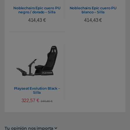
Noblechairs Epic cuero PU
Noblechairs Epic cuero PU
negro / dorado – Silla
blanco – Silla
414,43
€
414,43
€
Playseat Evolution Black –
Silla
322,57
€
340,46
€
Tu opinión nos importa