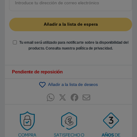
b
a
s
a
d
o
e
n
p
u
Tu email será utilizado para notificarte sobre la disponibilidad del
n
t
producto. Consulta nuestra
política de privacidad
.
u
a
c
i
ó
Pendiente de reposición
n
d
e
Añadir a la lista de deseos
c
l
i
e
n
t
e