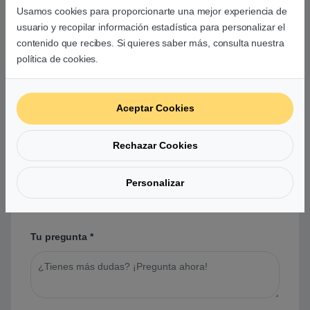
Aún no hay reseñas.
Usamos cookies para proporcionarte una mejor experiencia de
usuario y recopilar información estadística para personalizar el
contenido que recibes. Si quieres saber más, consulta nuestra
política de cookies.
Preguntas y respuestas de los
Aceptar Cookies
usuarios sobre este producto
Rechazar Cookies
No hay preguntas aún. Sé el primero en hacer
Personalizar
una pregunta acerca de este producto.
Tu pregunta
*