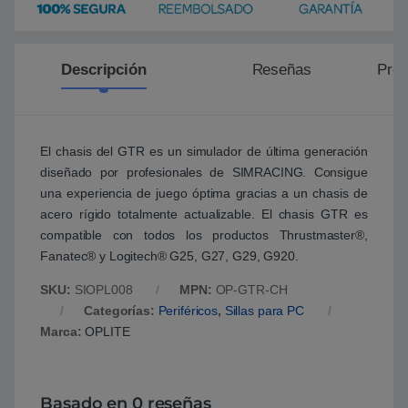
Descripción
Reseñas
Preg
El chasis del GTR es un simulador de última generación
diseñado por profesionales de SIMRACING. Consigue
una experiencia de juego óptima gracias a un chasis de
acero rígido totalmente actualizable. El chasis GTR es
compatible con todos los productos Thrustmaster®,
Fanatec® y Logitech® G25, G27, G29, G920.
SKU:
SIOPL008
MPN:
OP-GTR-CH
Categorías:
Periféricos
,
Sillas para PC
Marca:
OPLITE
Basado en 0 reseñas