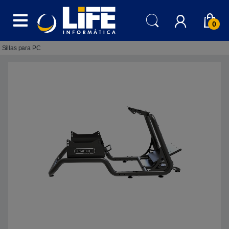
Skip to navigation
Skip to content
0
Sillas para PC