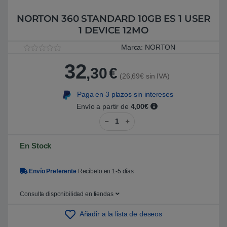
NORTON 360 STANDARD 10GB ES 1 USER
1 DEVICE 12MO
Marca:
NORTON
V
1
32
a
,30
€
l
(26,69€ sin IVA)
o
r
a
Paga en 3 plazos sin intereses
d
Envío a partir de
4,00€
o
5
NORTON 360 STANDARD 10GB ES
.
0
0
s
En Stock
o
b
r
Envío Preferente
Recíbelo en 1-5 días
e
5
b
a
Consulta disponibilidad en tiendas
s
a
Añadir a la lista de deseos
d
o