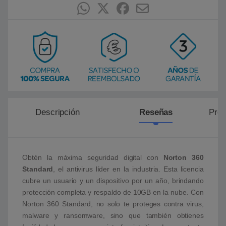
e
n
p
u
n
t
u
a
c
i
ó
n
d
e
c
l
Descripción
Reseñas
Preg
i
e
n
t
e
Obtén la máxima seguridad digital con
Norton 360
Standard
, el antivirus líder en la industria. Esta licencia
cubre un usuario y un dispositivo por un año, brindando
protección completa y respaldo de 10GB en la nube. Con
Norton 360 Standard, no solo te proteges contra virus,
malware y ransomware, sino que también obtienes