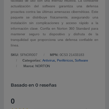
facilidad de uso con una interfaz intuitiva. La constante
actualización del software garantiza una defensa
proactiva contra las últimas amenazas cibernéticas. Este
paquete se distribuye físicamente, asegurando una
instalación sin complicaciones y acceso rápido a la
información clave. Confía en Norton 360 Standard para
mantener seguro tu dispositivo y disfruta de la
tranquilidad que proporciona una defensa confiable en
línea.
SKU:
SFNOR007
MPN:
0CS3 21433183
Categorías:
Antivirus
,
Periféricos
,
Software
Marca:
NORTON
Basado en 0 reseñas
0