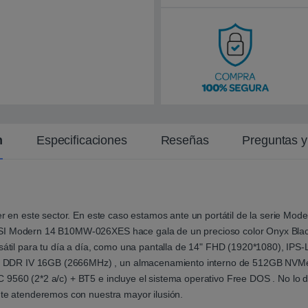
i
e
n
t
e
n
Especificaciones
Reseñas
Preguntas 
er en este sector. En este caso estamos ante un portátil de la serie Mode
MSI Modern 14 B10MW-026XES hace gala de un precioso color Onyx Blac
ersátil para tu día a día, como una pantalla de 14" FHD (1920*1080), 
 DDR IV 16GB (2666MHz) , un almacenamiento interno de 512GB NVMe 
 9560 (2*2 a/c) + BT5 e incluye el sistema operativo Free DOS . No lo
 te atenderemos con nuestra mayor ilusión.