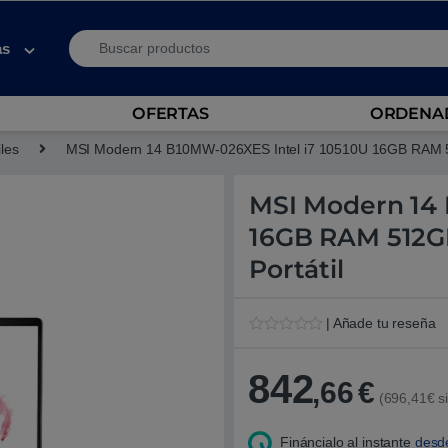
Search for:
as
OFERTAS
ORDENAD
iles
MSI Modern 14 B10MW-026XES Intel i7 10510U 16GB RAM 51
MSI Modern 14 
16GB RAM 512GB
Portátil
| Añade tu reseña
V
1
a
l
842
,66
€
o
(696,41€ si
r
a
d
Fináncialo al instante
desd
o