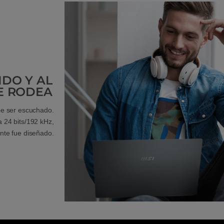
DO Y AL
E RODEA
be ser escuchado.
a 24 bits/192 kHz,
nte fue diseñado.