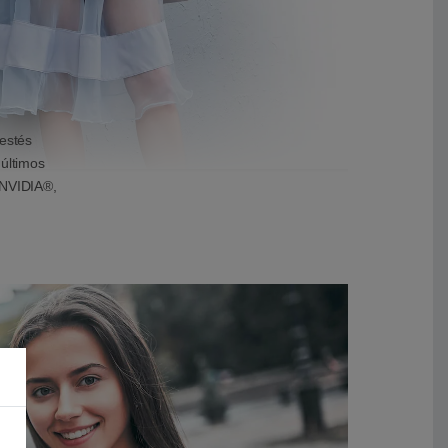
 estés
 últimos
 NVIDIA®,