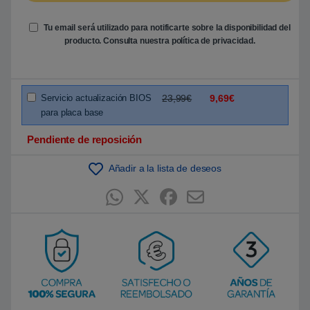
n
p
u
Tu email será utilizado para notificarte sobre la disponibilidad del
n
t
producto. Consulta nuestra
política de privacidad
.
u
a
c
i
ó
Servicio actualización BIOS
23,99€
9,69€
n
d
para placa base
e
c
l
Pendiente de reposición
i
e
n
Añadir a la lista de deseos
t
e