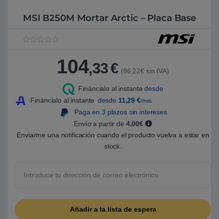
MSI B250M Mortar Arctic – Placa Base
V
1
a
104
l
,33
€
o
(86,22€ sin IVA)
r
a
Fináncialo al instante
desde
d
o
Fináncialo al instante
desde
11,29
€
/mes
5
.
Paga en 3 plazos sin intereses
0
Envío a partir de
4,00€
0
s
Enviarme una notificación cuando el producto vuelva a estar en
o
b
stock.
r
e
5
b
a
s
a
d
o
e