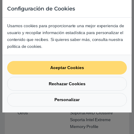
ventilación para CPU
Configuración de Cookies
de 4 pines
3x Conectores para
ventilación de 4 pines
Usamos cookies para proporcionarte una mejor experiencia de
1x Conector de puerto
usuario y recopilar información estadística para personalizar el
en serie
contenido que recibes. Si quieres saber más, consulta nuestra
1x Conector de módulo
política de cookies.
TPM
1x Conector TBT
1x Conector de audio
Aceptar Cookies
para panel frontal
2x Conectores del
panel frontal
Rechazar Cookies
1x Jumper Clear
CMOS
Personalizar
Otros
Soporta AMD Crossfire
Soporta Intel Extreme
Memory Profile