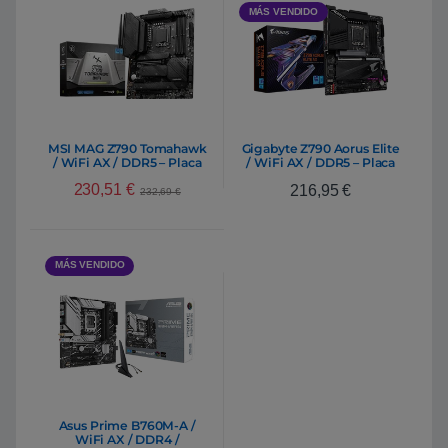
MÁS VENDIDO
MSI MAG Z790 Tomahawk
Gigabyte Z790 Aorus Elite
/ WiFi AX / DDR5 – Placa
/ WiFi AX / DDR5 – Placa
Base Intel 1700
Base Intel 1700
230,51
€
216,95
€
232,69
€
MÁS VENDIDO
Asus Prime B760M-A /
WiFi AX / DDR4 /