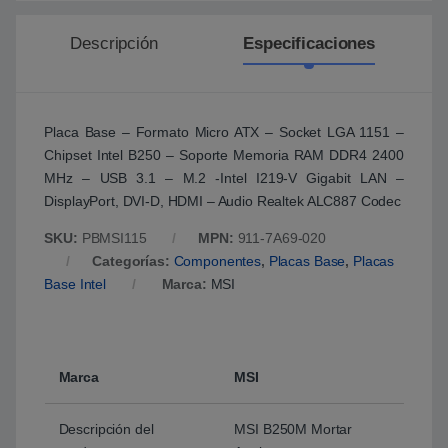
Descripción
Especificaciones
Placa Base – Formato Micro ATX – Socket LGA 1151 –
Chipset Intel B250 – Soporte Memoria RAM DDR4 2400
MHz – USB 3.1 – M.2 -Intel I219-V Gigabit LAN –
DisplayPort, DVI-D, HDMI – Audio Realtek ALC887 Codec
SKU:
PBMSI115
MPN:
911-7A69-020
Categorías:
Componentes
,
Placas Base
,
Placas
Base Intel
Marca:
MSI
Marca
MSI
Descripción del
MSI B250M Mortar