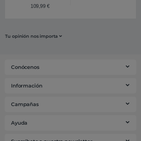
MicroATX – Placa Base
109,99
€
Intel 1700
Tu opinión nos importa
Conócenos
Información
Campañas
Ayuda