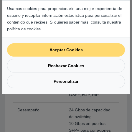
multidifusión.
Usamos cookies para proporcionarte una mejor experiencia de
MLD Snooping para la
usuario y recopilar información estadística para personalizar el
gestión de multidifusión
contenido que recibes. Si quieres saber más, consulta nuestra
IPv6.
política de cookies.
PIM (Protocol
Independent Multicast)
para enrutamiento de
Aceptar Cookies
multidifusión entre
diferentes redes.
Rechazar Cookies
Protocolos
VLAN 802.1Q, STP,
RSTP, MSTP, LACP,
Personalizar
IGMP Snooping, PIM,
OSPF, BGP, RIP
Desempeño
24 Gbps de capacidad
de switching
10 Gbps en puertos
SFP+ para conexiones