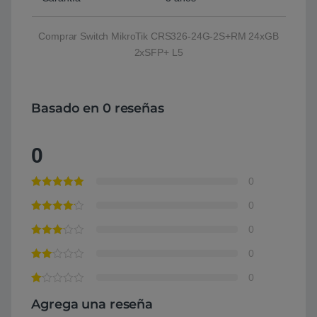
Comprar Switch MikroTik CRS326-24G-2S+RM 24xGB
2xSFP+ L5
Basado en 0 reseñas
0
0
0
0
0
0
Agrega una reseña