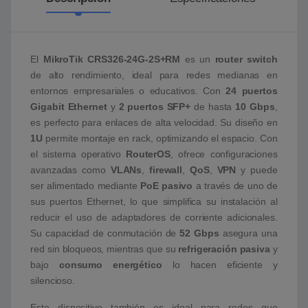
El
MikroTik CRS326-24G-2S+RM
es un
router switch
de alto rendimiento, ideal para redes medianas en
entornos empresariales o educativos. Con
24 puertos
Gigabit Ethernet
y
2 puertos SFP+
de hasta
10 Gbps
,
es perfecto para enlaces de alta velocidad. Su diseño en
1U
permite montaje en rack, optimizando el espacio. Con
el sistema operativo
RouterOS
, ofrece configuraciones
avanzadas como
VLANs
,
firewall
,
QoS
,
VPN
y puede
ser alimentado mediante
PoE pasivo
a través de uno de
sus puertos Ethernet, lo que simplifica su instalación al
reducir el uso de adaptadores de corriente adicionales.
Su capacidad de conmutación de
52 Gbps
asegura una
red sin bloqueos, mientras que su
refrigeración pasiva
y
bajo
consumo energético
lo hacen eficiente y
silencioso.
Este dispositivo también es ideal para redes que