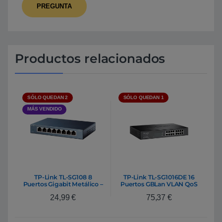
Productos relacionados
SÓLO QUEDAN 2
SÓLO QUEDAN 1
MÁS VENDIDO
TP-Link TL-SG108 8
TP-Link TL-SG1016DE 16
Puertos Gigabit Metálico –
Puertos GBLan VLAN QoS
Switch
IGMP – Switch
24,99
€
75,37
€