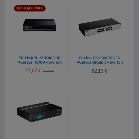
SÓLO QUEDAN 1
TP-Link TL-SF1016D 16
D-Link GO-SW-16G 16
Puertos 10/100 – Switch
Puertos Gigabit – Switch
27,67
€
62,13
€
30,59
€