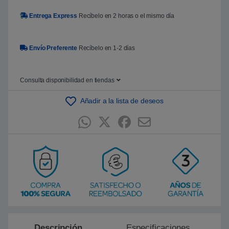
5
b
Entrega Express
Recíbelo en 2 horas o el mismo día
a
s
a
d
Envío Preferente
Recíbelo en 1-2 días
o
e
n
p
u
Consulta disponibilidad en tiendas
n
t
u
Añadir a la lista de deseos
a
c
i
ó
n
d
e
c
l
i
e
n
t
e
Descripción
Especificaciones