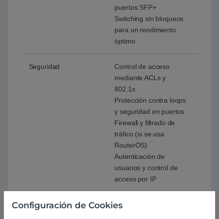
puertos SFP+
Switching sin bloqueos
para un rendimiento
óptimo
Seguridad
Control de acceso
mediante ACLs y
802.1x
Protección contra loops
y seguridad en puertos
Firewall y filtrado de
tráfico (si se usa
RouterOS)
Autenticación de
usuarios y control de
acceso por IP
Configuración de Cookies
Funciones de
GMP Snooping para
multidifusión
optimizar el tráfico de