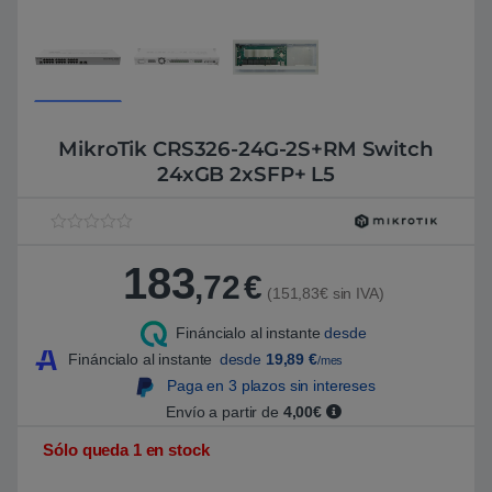
MikroTik CRS326-24G-2S+RM Switch
24xGB 2xSFP+ L5
V
1
a
183
l
,72
€
o
(151,83€ sin IVA)
r
a
Fináncialo al instante
desde
d
o
Fináncialo al instante
desde
19,89
€
/mes
5
.
Paga en 3 plazos sin intereses
0
Envío a partir de
4,00€
0
s
o
Sólo queda 1 en stock
b
r
e