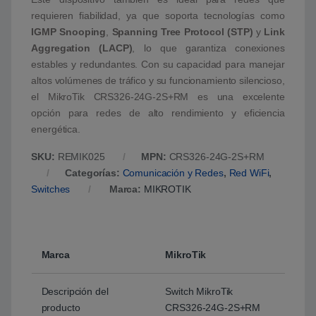
requieren fiabilidad, ya que soporta tecnologías como
IGMP Snooping
,
Spanning Tree Protocol (STP)
y
Link
Aggregation (LACP)
, lo que garantiza conexiones
estables y redundantes. Con su capacidad para manejar
altos volúmenes de tráfico y su funcionamiento silencioso,
el MikroTik CRS326-24G-2S+RM es una excelente
opción para redes de alto rendimiento y eficiencia
energética.
SKU:
REMIK025
MPN:
CRS326-24G-2S+RM
Categorías:
Comunicación y Redes
,
Red WiFi
,
Switches
Marca:
MIKROTIK
Marca
MikroTik
Descripción del
Switch MikroTik
producto
CRS326-24G-2S+RM