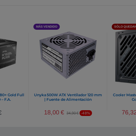
MÁS VENDIDO
SÓLO QUEDAN
0+ Gold Full
Unyka 500W ATX Ventilador 120 mm
Cooler Mast
– F.A.
| Fuente de Alimentación
Go
18,00
€
76,3
€
34,90
€
-48%