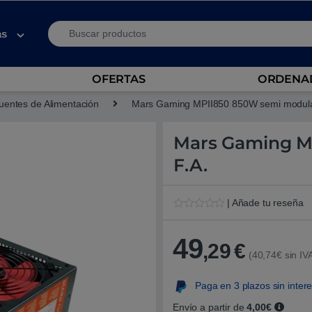
Search for:
as
OFERTAS
ORDENAD
uentes de Alimentación
Mars Gaming MPII850 850W semi modular
Mars Gaming M
F.A.
| Añade tu reseña
V
1
a
l
49
,29
€
o
(40,74€ sin IV
r
a
d
Paga en 3 plazos sin inter
o
5
.
Envío a partir de
4,00€