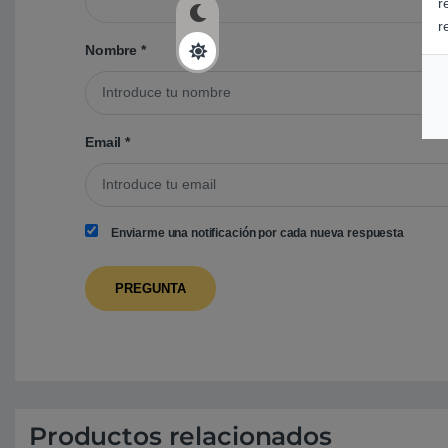
r
r
Nombre
*
Email
*
Enviarme una notificación por cada nueva respuesta
Productos relacionados