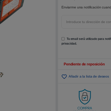
0
0
Enviarme una notificación cuand
s
o
b
r
e
5
b
a
s
Tu email será utilizado para noti
a
d
privacidad
.
o
e
n
p
u
n
Pendiente de reposición
t
u
a
Añadir a la lista de deseos
c
i
ó
n
d
e
c
l
i
e