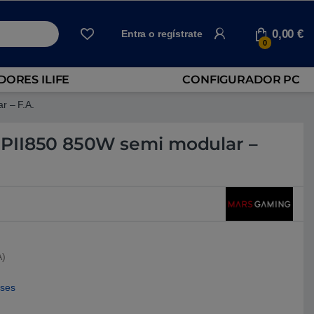
0,00
€
Entra o regístrate
0
ORES ILIFE
CONFIGURADOR PC
 – F.A.
PII850 850W semi modular –
A)
eses