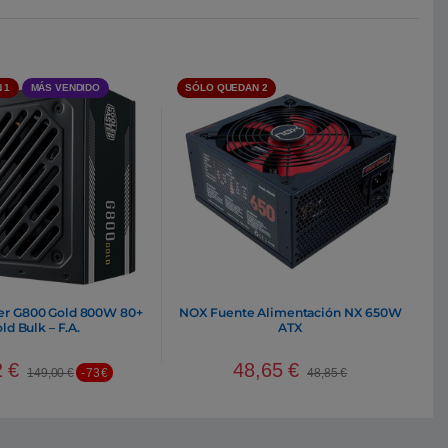
 1
MÁS VENDIDO
SÓLO QUEDAN 2
er G800 Gold 800W 80+
NOX Fuente Alimentación NX 650W
ld Bulk – F.A.
ATX
2
€
48,65
€
149,00
€
-73€
48,85
€