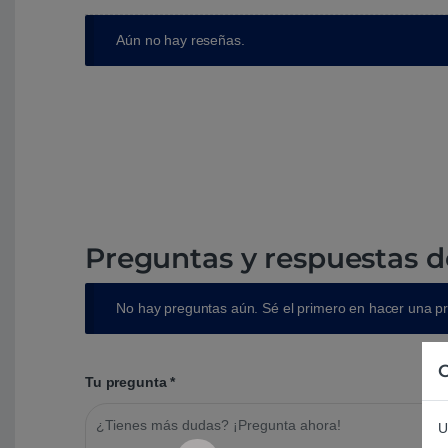
Aún no hay reseñas.
Preguntas y respuestas d
No hay preguntas aún. Sé el primero en hacer una p
C
Tu pregunta
*
U