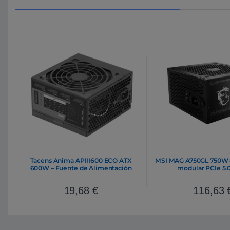
Tacens Anima APIII600 ECO ATX
MSI MAG A750GL 750W 8
600W – Fuente de Alimentación
modular PCIe 5.0 
19,68
€
116,63