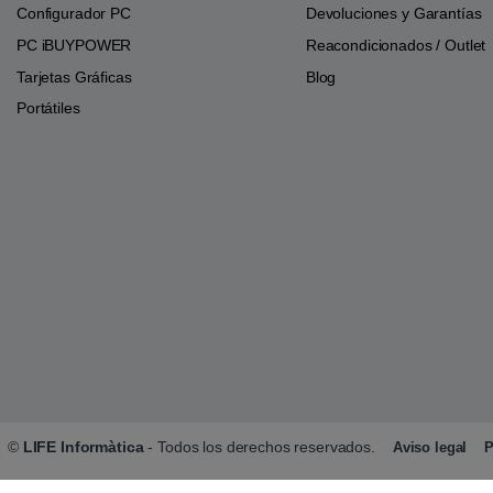
Configurador PC
Devoluciones y Garantías
PC iBUYPOWER
Reacondicionados / Outlet
Tarjetas Gráficas
Blog
Portátiles
©
LIFE Informàtica
- Todos los derechos reservados.
Aviso legal
P