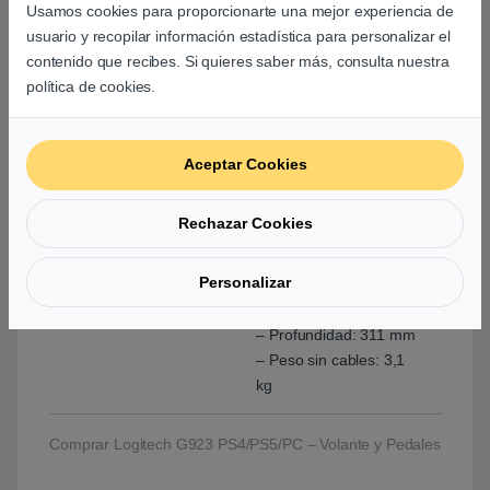
Usamos cookies para proporcionarte una mejor experiencia de
de pedales:
usuario y recopilar información estadística para personalizar el
Termoplástico
contenido que recibes. Si quieres saber más, consulta nuestra
polioximetileno (POM)
política de cookies.
Peso y dimensiones del
– Altura: 270 mm
volante
– Anchura: 260 mm
Aceptar Cookies
– Profundidad: 278 mm
– Peso sin cables: 2,25
Rechazar Cookies
kg
Personalizar
Peso y dimensiones de
– Altura: 167 mm
los pedales
– Anchura: 428,5 mm
– Profundidad: 311 mm
– Peso sin cables: 3,1
kg
Comprar Logitech G923 PS4/PS5/PC – Volante y Pedales