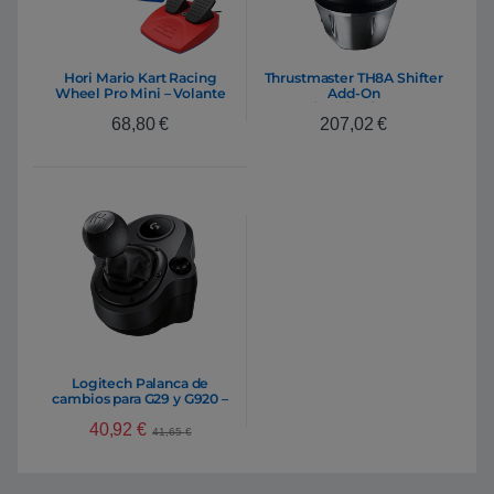
Hori Mario Kart Racing
Thrustmaster TH8A Shifter
Wheel Pro Mini – Volante
Add-On
para Nintendo Switch
PS3/PS4/PC/XBOX –
68,80
€
207,02
€
Palanca de cambio
Logitech Palanca de
cambios para G29 y G920 –
Accesorio
40,92
€
41,65
€