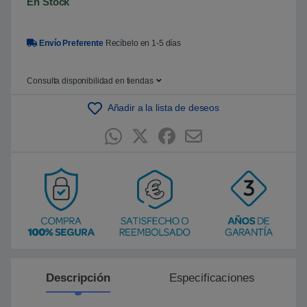
En Stock
5
b
a
s
Envío Preferente
Recíbelo en 1-5 días
a
d
o
e
Consulta disponibilidad en tiendas
n
p
u
Añadir a la lista de deseos
n
t
u
a
c
i
ó
n
d
e
c
l
i
e
n
t
e
Descripción
Especificaciones