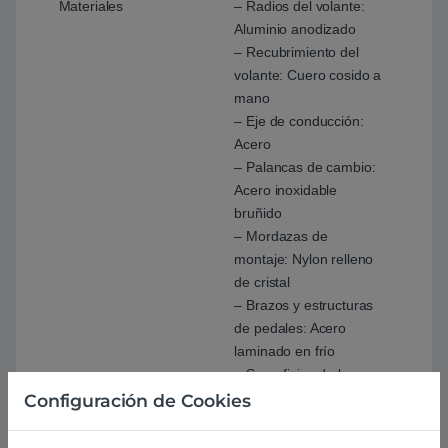
Materiales
– Radios del volante:
Aluminio anodizado
– Recubrimiento del
volante: Cuero cosido a
mano
– Eje de conducción:
Acero
– Palancas de cambio:
Acero inoxidable
bruñido
– Mordazas de
montaje: Nylon relleno
de cristal
– Brazos y estructuras
de pedales: Acero
laminado en frío
– Superficies de los
pedales: Acero
Configuración de Cookies
inoxidable bruñido
– Fundas de pistones