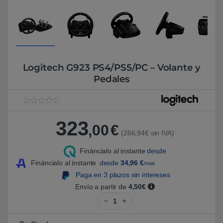
Logitech G923 PS4/PS5/PC – Volante y
Pedales
V
1
a
323
l
,00
€
o
(266,94€ sin IVA)
r
a
Fináncialo al instante
desde
d
o
Fináncialo al instante
desde
34,96
€
/mes
5
.
Paga en 3 plazos sin intereses
0
Envío a partir de
4,50€
0
s
Logitech G923 PS4/PS5/PC - Vol
o
b
r
e