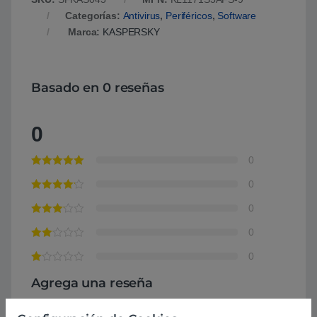
Categorías:
Antivirus
,
Periféricos
,
Software
Marca:
KASPERSKY
Basado en 0 reseñas
0
0
0
0
0
0
Agrega una reseña