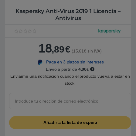
Kaspersky Anti-Virus 2019 1 Licencia –
Antivirus
V
1
a
18
l
,89
€
o
(15,61€ sin IVA)
r
a
Paga en 3 plazos sin intereses
d
o
Envío a partir de
4,00€
5
.
Enviarme una notificación cuando el producto vuelva a estar en
0
stock.
0
s
o
b
r
e
5
b
a
s
a
d
o