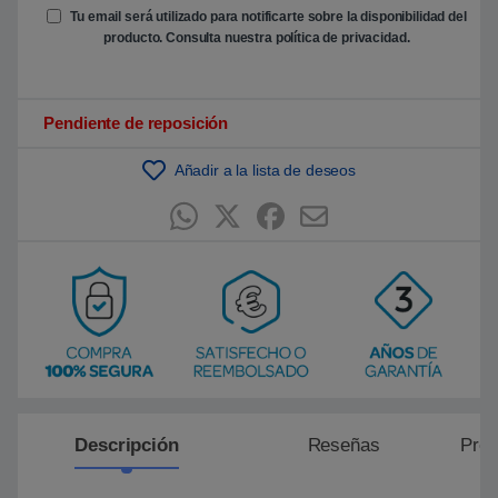
e
Tu email será utilizado para notificarte sobre la disponibilidad del
n
producto. Consulta nuestra
política de privacidad
.
p
u
n
t
u
Pendiente de reposición
a
c
i
ó
Añadir a la lista de deseos
n
d
e
c
l
i
e
n
t
e
Descripción
Reseñas
Preg