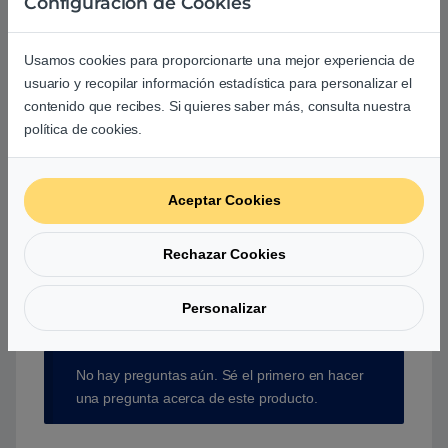
Configuración de Cookies
Debes
acceder
para publicar una valoración.
Usamos cookies para proporcionarte una mejor experiencia de
usuario y recopilar información estadística para personalizar el
contenido que recibes. Si quieres saber más, consulta nuestra
política de cookies.
Aún no hay reseñas.
Aceptar Cookies
Rechazar Cookies
Preguntas y respuestas de los
usuarios sobre este producto
Personalizar
No hay preguntas aún. Sé el primero en hacer
una pregunta acerca de este producto.