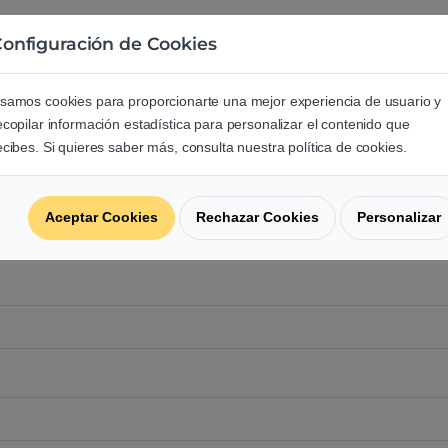
e los usuarios sobre este produ
onfiguración de Cookies
regunta acerca de este producto.
samos cookies para proporcionarte una mejor experiencia de usuario y
ecopilar información estadística para personalizar el contenido que
ecibes. Si quieres saber más, consulta nuestra política de cookies.
Aceptar Cookies
Rechazar Cookies
Personalizar