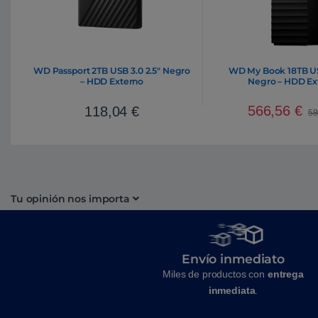
WD Passport 2TB USB 3.0 2.5″ Negro
WD My Book 18TB US
– HDD Externo
Negro – HDD Ex
566,56
€
118,04
€
58
Tu opinión nos importa
Envío inmediato
Miles de productos con
entrega
inmediata
.