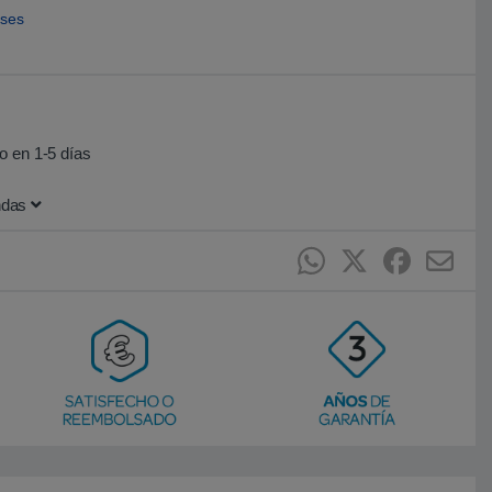
eses
o en 1-5 días
ndas