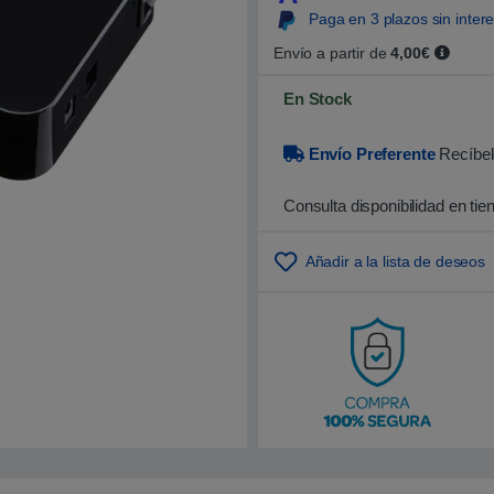
0
Paga en 3 plazos sin inter
0
s
o
Envío a partir de
4,00€
b
r
En Stock
e
5
b
a
Envío Preferente
Recíbel
s
a
d
Consulta disponibilidad en tie
o
e
n
p
Añadir a la lista de deseos
u
n
t
u
a
c
i
ó
n
d
e
c
l
i
e