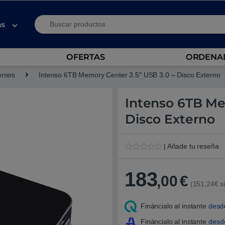
Search for:
as
OFERTAS
ORDENAD
ernos
Intenso 6TB Memory Center 3.5″ USB 3.0 – Disco Externo
Intenso 6TB Me
Disco Externo
| Añade tu reseña
V
1
a
l
183
,00
€
o
(151,24€ si
r
a
d
Fináncialo al instante
desd
o
5
.
Fináncialo al instante
des