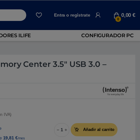
0,00
€
Entra o regístrate
0
ORES ILIFE
CONFIGURADOR PC
mory Center 3.5″ USB 3.0 –
n IVA)
Intenso 6TB Memory Center 3.5" USB 3.0 
e
Añadir al carrito
de
19,81
€
/mes