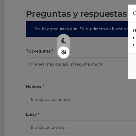
Preguntas y respuestas d
C
No hay preguntas aún. Sé el primero en hacer una p
U
r
r
Tu pregunta
*
Nombre
*
Email
*