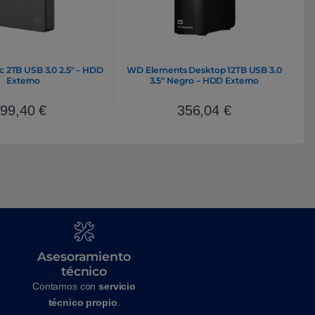
c 2TB USB 3.0 2.5″ – HDD
WD Elements Desktop 12TB USB 3.0
Externo
3.5″ Negro – HDD Externo
99,40
€
356,04
€
Asesoramiento
técnico
Contamos con
servicio
técnico propio
.