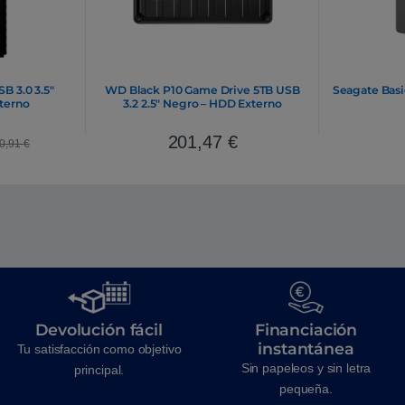
B 3.0 3.5″
WD Black P10 Game Drive 5TB USB
Seagate Basi
terno
3.2 2.5″ Negro – HDD Externo
201,47
€
0,91
€
Devolución fácil
Financiación
instantánea
Tu satisfacción como objetivo
Sin papeleos y sin letra
principal.
pequeña.