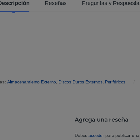
n
Descripción
Reseñas
Preguntas y Respuesta
t
e
ías:
Almacenamiento Externo
,
Discos Duros Externos
,
Periféricos
Agrega una reseña
Debes
acceder
para publicar una 