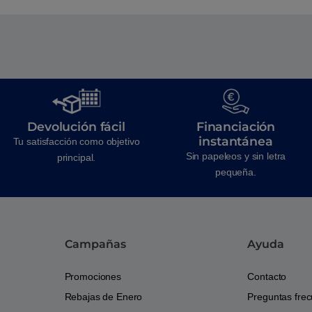
Devolución fácil
Financiación
instantánea
Tu satisfacción como objetivo
Sin papeleos y sin letra
principal.
pequeña.
Campañas
Ayuda
Promociones
Contacto
Rebajas de Enero
Preguntas fre