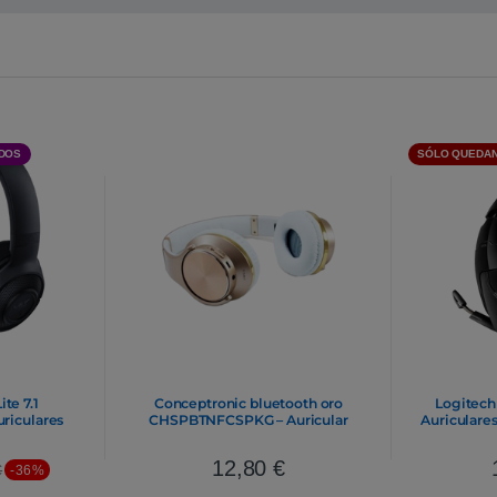
DOS
SÓLO QUEDAN
te 7.1
Conceptronic bluetooth oro
Logitech 
uriculares
CHSPBTNFCSPKG – Auricular
Auriculare
12,80
€
€
-36%