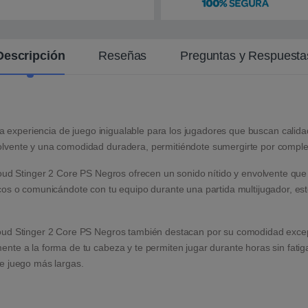
n
t
e
Descripción
Reseñas
Preguntas y Respuesta
 experiencia de juego inigualable para los jugadores que buscan calid
vente y una comodidad duradera, permitiéndote sumergirte por completo 
oud Stinger 2 Core PS Negros ofrecen un sonido nítido y envolvente que 
os o comunicándote con tu equipo durante una partida multijugador, esto
oud Stinger 2 Core PS Negros también destacan por su comodidad excep
te a la forma de tu cabeza y te permiten jugar durante horas sin fatiga
e juego más largas.