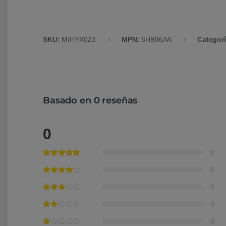
SKU:
MIHYX023
MPN:
6H9B6AA
Categor
Basado en 0 reseñas
0
0
0
0
0
0