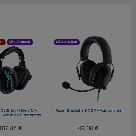
 1
MÁS VENDIDO
MÁS VENDIDO
G935 LightSync 7.1 –
Razer Blackshark V2 X – Auriculares
s Gaming Inalámbricos
107,85
€
49,00
€