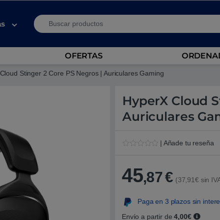
Search for:
as
OFERTAS
ORDENAD
Cloud Stinger 2 Core PS Negros | Auriculares Gaming
HyperX Cloud S
Auriculares Ga
| Añade tu reseña
V
1
a
l
45
,87
€
o
(37,91€ sin IV
r
a
d
Paga en 3 plazos sin inter
o
5
.
Envío a partir de
4,00€