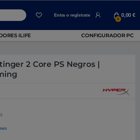
0,00
€
Entra o regístrate
0
ORES ILIFE
CONFIGURADOR PC
tinger 2 Core PS Negros |
ming
A)
eses