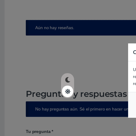
Aún no hay reseñas.
C
U
r
r
Preguntas y respuestas d
No hay preguntas aún. Sé el primero en hacer una p
Tu pregunta
*