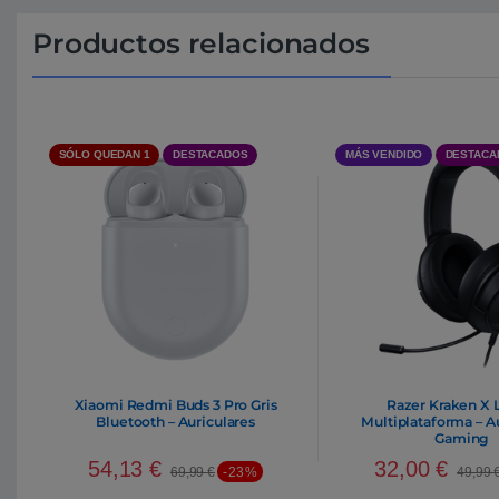
Productos relacionados
SÓLO QUEDAN 1
DESTACADOS
MÁS VENDIDO
DESTACA
Xiaomi Redmi Buds 3 Pro Gris
Razer Kraken X Li
Bluetooth – Auriculares
Multiplataforma – A
Gaming
54,13
€
32,00
€
69,99
€
-23%
49,99