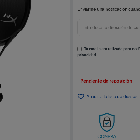
0
0
Enviarme una notificación cuand
s
o
b
r
e
5
b
a
s
Tu email será utilizado para noti
a
d
privacidad
.
o
e
n
p
u
n
Pendiente de reposición
t
u
a
Añadir a la lista de deseos
c
i
ó
n
d
e
c
l
i
e