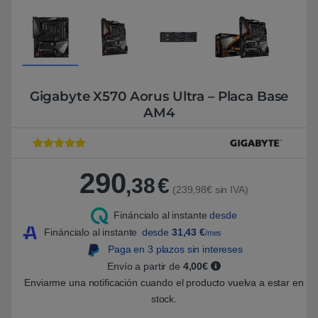
Gigabyte X570 Aorus Ultra – Placa Base
AM4
Valorado con
1
5
de 5 en
290
base a
,38
€
valoración de
(239,98€ sin IVA)
un cliente
Fináncialo al instante
desde
Fináncialo al instante
desde
31,43
€
/mes
Paga en 3 plazos sin intereses
Envío a partir de
4,00€
Enviarme una notificación cuando el producto vuelva a estar en
stock.