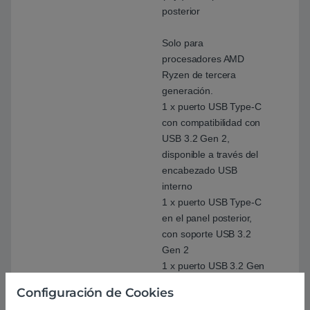
posterior
Solo para
procesadores AMD
Ryzen de tercera
generación.
1 x puerto USB Type-C
con compatibilidad con
USB 3.2 Gen 2,
disponible a través del
encabezado USB
interno
1 x puerto USB Type-C
en el panel posterior,
con soporte USB 3.2
Gen 2
1 x puerto USB 3.2 Gen
2 tipo A (rojo) en el
Configuración de Cookies
panel posterior