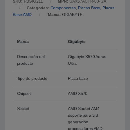
SKU:
PBGIG211
MPN:
GAX57AUTR-00-GA
Categorías:
Componentes
,
Placas Base
,
Placas
Base AMD
Marca:
GIGABYTE
Marca
Gigabyte
Descripción del
Gigabyte X570 Aorus
producto
Ultra
Tipo de producto
Placa base
Chipset
AMD X570
Socket
AMD Socket AM4
soporte para 3rd
generación
procesadores AMD