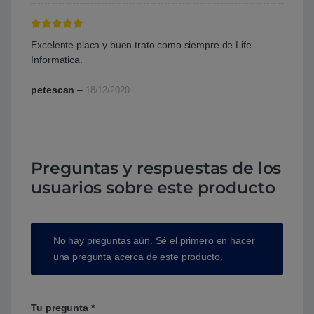
Valorado con
Excelente placa y buen trato como siempre de Life
5
de 5
Informatica.
petescan
–
18/12/2020
Preguntas y respuestas de los
usuarios sobre este producto
No hay preguntas aún. Sé el primero en hacer
una pregunta acerca de este producto.
Tu pregunta
*