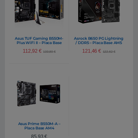
Asus TUF Gaming B550M-
Asrock B650 PG Lightning
Plus WiFi II – Placa Base
/ DDR5 – Placa Base AM5
AM4
112,92
€
121,46
€
133,80
€
122,62
€
Asus Prime B550M-A –
Placa Base AM4
85,93
€