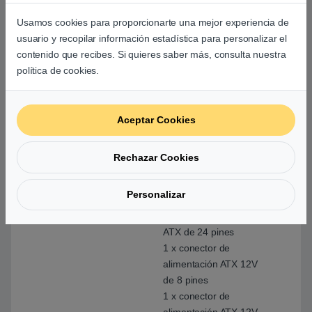
4 puertos USB 3.2 Gen
1 disponibles a través
Usamos cookies para proporcionarte una mejor experiencia de
de los encabezados
usuario y recopilar información estadística para personalizar el
USB internos
contenido que recibes. Si quieres saber más, consulta nuestra
8 x puertos USB 2.0 /
política de cookies.
1.1 (4 puertos en el
panel posterior, 4
puertos disponibles a
Aceptar Cookies
través de los
encabezados USB
Rechazar Cookies
internos)
Personalizar
Conectores internos
1 conector de
alimentación principal
ATX de 24 pines
1 x conector de
alimentación ATX 12V
de 8 pines
1 x conector de