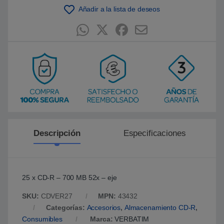
e
Añadir a la lista de deseos
n
p
u
n
t
u
a
c
i
ó
n
d
e
c
l
i
e
n
Descripción
Especificaciones
t
e
25 x CD-R – 700 MB 52x – eje
SKU:
CDVER27
MPN:
43432
Categorías:
Accesorios
,
Almacenamiento CD-R
,
Consumibles
Marca:
VERBATIM