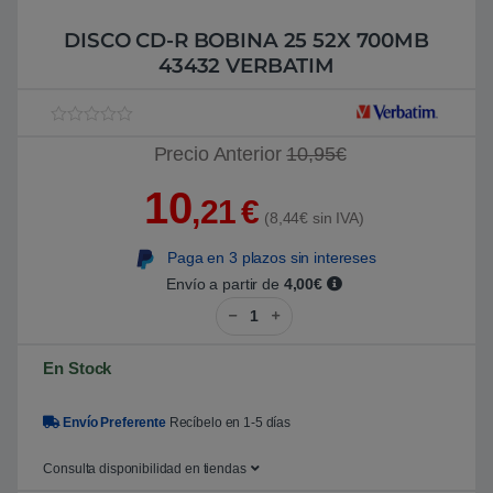
DISCO CD-R BOBINA 25 52X 700MB
43432 VERBATIM
V
1
Precio Anterior
10,95€
a
l
o
10
r
,21
€
a
(8,44€ sin IVA)
d
o
Paga en 3 plazos sin intereses
5
.
Envío a partir de
4,00€
0
DISCO CD-R BOBINA 25 52X 700
0
s
o
b
En Stock
r
e
5
b
Envío Preferente
Recíbelo en 1-5 días
a
s
a
Consulta disponibilidad en tiendas
d
o