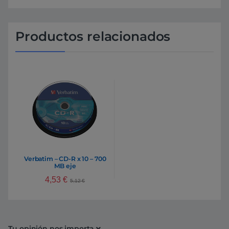
Productos relacionados
Verbatim – CD-R x 10 – 700
MB eje
4,53
€
5,12
€
Tu opinión nos importa