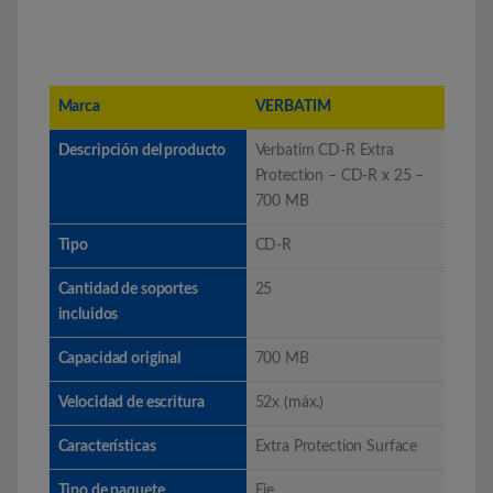
Marca
VERBATIM
Descripción del producto
Verbatim CD-R Extra
Protection – CD-R x 25 –
700 MB
Tipo
CD-R
Cantidad de soportes
25
incluidos
Capacidad original
700 MB
Velocidad de escritura
52x (máx.)
Características
Extra Protection Surface
Tipo de paquete
Eje