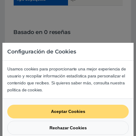
Basado en 0 reseñas
0
Configuración de Cookies
0
Usamos cookies para proporcionarte una mejor experiencia de
0
usuario y recopilar información estadística para personalizar el
contenido que recibes. Si quieres saber más, consulta nuestra
0
política de cookies.
0
0
Aceptar Cookies
Agrega una reseña
Rechazar Cookies
Debes
acceder
para publicar una valoración.