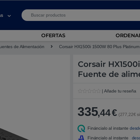
Search for:
as
OFERTAS
ORDENAD
uentes de Alimentación
Corsair HX1500i 1500W 80 Plus Platinum 
Corsair HX1500
Fuente de alim
| Añade tu reseña
V
1
a
l
335
,44
€
o
(277,22€ si
r
a
d
Fináncialo al instante
desd
o
5
.
Fináncialo al instante
des