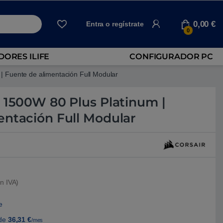
0,00
€
Entra o regístrate
0
ORES ILIFE
CONFIGURADOR PC
| Fuente de alimentación Full Modular
i 1500W 80 Plus Platinum |
entación Full Modular
n IVA)
e
de
36,31
€
/mes