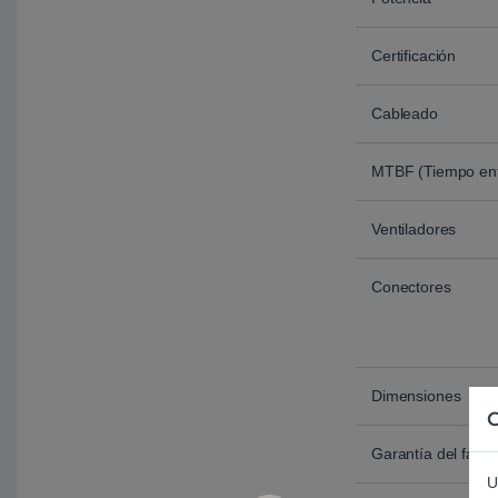
Certificación
Cableado
MTBF (Tiempo entr
Ventiladores
Conectores
Dimensiones
C
Garantía del fabri
U
Com