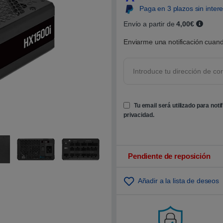
0
Paga en 3 plazos sin inter
0
s
o
Envío a partir de
4,00€
b
r
Enviarme una notificación cuand
e
5
b
a
s
a
d
o
e
Tu email será utilizado para noti
n
p
privacidad
.
u
n
t
u
a
c
Pendiente de reposición
i
ó
n
Añadir a la lista de deseos
d
e
c
l
i
e