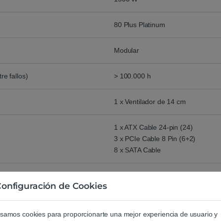
80 Plus Platinum
Modular
e fallos)
> 100.000 h
1 x Ventilador de 14 cm
1 x ATX Cable 24-pin (24)
3 x PCIe Cable 8 Pin (6+2)
8 x SATA Cable
150 x 160 x 86 mm
onfiguración de Cookies
cante
10 años
samos cookies para proporcionarte una mejor experiencia de usuario y
prar Fuente de alimentación ATX Corsair HX1500i 1500W 80 Plus Plat