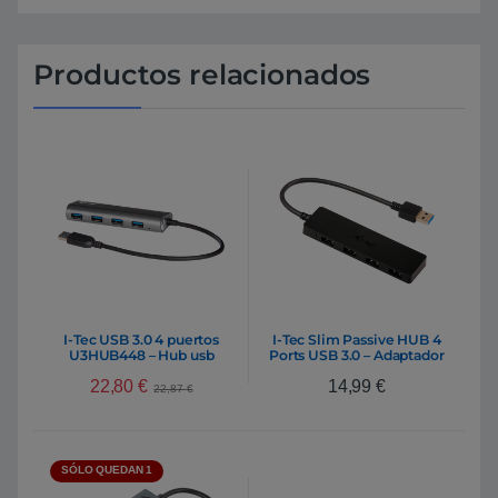
Productos relacionados
I-Tec USB 3.0 4 puertos
I-Tec Slim Passive HUB 4
U3HUB448 – Hub usb
Ports USB 3.0 – Adaptador
22,80
€
14,99
€
22,87
€
SÓLO QUEDAN 1