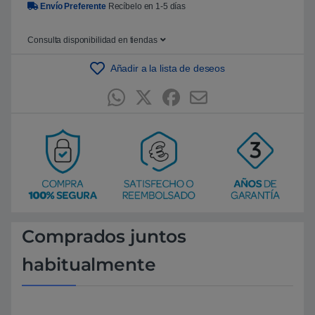
Envío Preferente
Recíbelo en 1-5 días
5
b
a
s
Consulta disponibilidad en tiendas
a
d
Añadir a la lista de deseos
o
e
n
p
u
n
t
u
a
c
i
ó
n
d
e
c
l
Comprados juntos
i
e
n
habitualmente
t
e