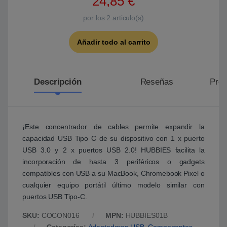
24,85
€
por los
2
articulo(s)
Añadir todo al carrito
Descripción
Reseñas
Preg
¡Este concentrador de cables permite expandir la
capacidad USB Tipo C de su dispositivo con 1 x puerto
USB 3.0 y 2 x puertos USB 2.0! HUBBIES facilita la
incorporación de hasta 3 periféricos o gadgets
compatibles con USB a su MacBook, Chromebook Pixel o
cualquier equipo portátil último modelo similar con
puertos USB Tipo-C.
SKU:
COCON016
MPN:
HUBBIES01B