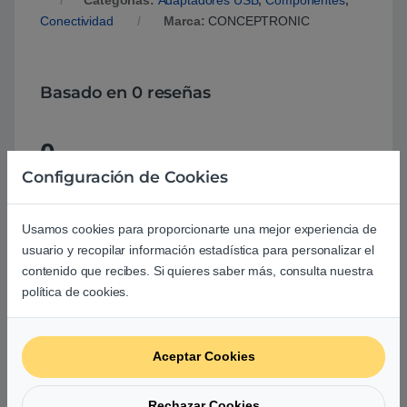
Categorías:
Adaptadores USB
,
Componentes
,
Conectividad
Marca:
CONCEPTRONIC
Basado en 0 reseñas
0
Configuración de Cookies
0
0
Usamos cookies para proporcionarte una mejor experiencia de
0
usuario y recopilar información estadística para personalizar el
contenido que recibes. Si quieres saber más, consulta nuestra
0
política de cookies.
0
Agrega una reseña
Aceptar Cookies
Debes
acceder
para publicar una valoración.
Rechazar Cookies