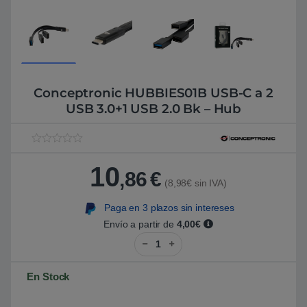
Conceptronic HUBBIES01B USB-C a 2
USB 3.0+1 USB 2.0 Bk – Hub
V
1
a
10
l
,86
€
o
(8,98€ sin IVA)
r
a
Paga en 3 plazos sin intereses
d
o
Envío a partir de
4,00€
5
Conceptronic HUBBIES01B USB-C
.
0
0
s
En Stock
o
b
r
e