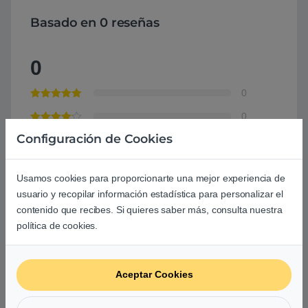
Basado en 0 reseñas
0
0
0
Configuración de Cookies
0
0
Usamos cookies para proporcionarte una mejor experiencia de
0
usuario y recopilar información estadística para personalizar el
contenido que recibes. Si quieres saber más, consulta nuestra
Agrega una reseña
política de cookies.
Debes
acceder
para publicar una valoración.
Aceptar Cookies