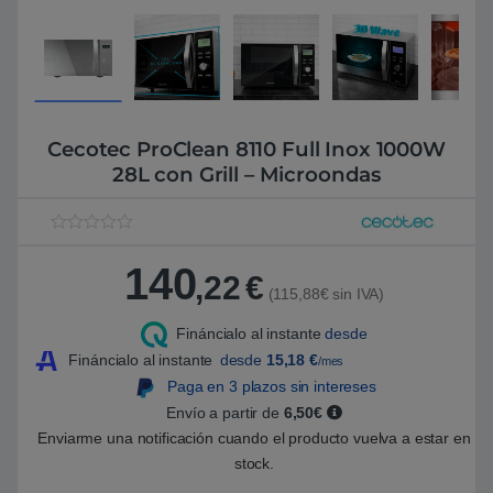
Cecotec ProClean 8110 Full Inox 1000W
28L con Grill – Microondas
V
1
a
140
l
,22
€
o
(115,88€ sin IVA)
r
a
Fináncialo al instante
desde
d
o
Fináncialo al instante
desde
15,18
€
/mes
5
.
Paga en 3 plazos sin intereses
0
Envío a partir de
6,50€
0
s
Enviarme una notificación cuando el producto vuelva a estar en
o
b
stock.
r
e