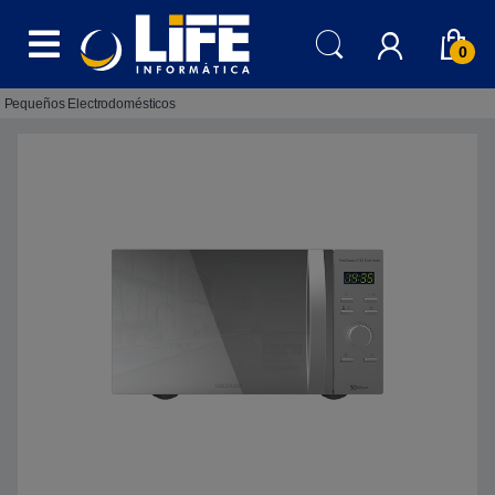
Skip to navigation
Skip to content
0
Pequeños Electrodomésticos