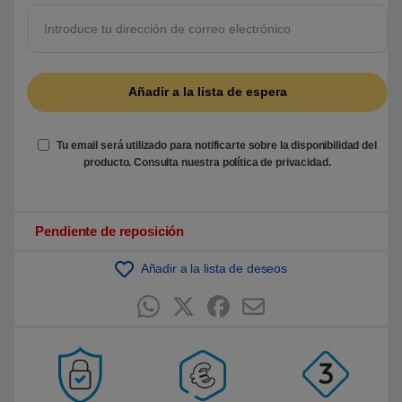
5
b
a
s
a
d
o
e
n
p
u
Tu email será utilizado para notificarte sobre la disponibilidad del
n
t
producto. Consulta nuestra
política de privacidad
.
u
a
c
i
ó
Pendiente de reposición
n
d
e
Añadir a la lista de deseos
c
l
i
e
n
t
e