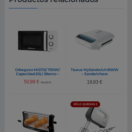
Orbegozo MI2115/ 700W/
Taurus MySandwich 800W
Capacidad 20L/ Blanco –
– Sandwichera
Microondas
50,99
€
19,93
€
54,09
€
SÓLO QUEDAN 2