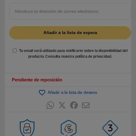
5
b
a
s
a
d
o
e
n
p
u
n
Tu email será utilizado para notificarte sobre la disponibilidad del
t
producto. Consulta nuestra
política de privacidad
.
u
a
c
i
ó
Pendiente de reposición
n
d
e
Añadir a la lista de deseos
c
l
i
e
n
t
e