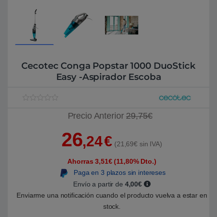
Cecotec Conga Popstar 1000 DuoStick
Easy -Aspirador Escoba
V
1
Precio Anterior
29,75€
a
l
o
26
r
,24
€
a
(21,69€ sin IVA)
d
o
Ahorras 3,51€ (11,80% Dto.)
5
.
Paga en 3 plazos sin intereses
0
0
Envío a partir de
4,00€
s
Enviarme una notificación cuando el producto vuelva a estar en
o
b
stock.
r
e