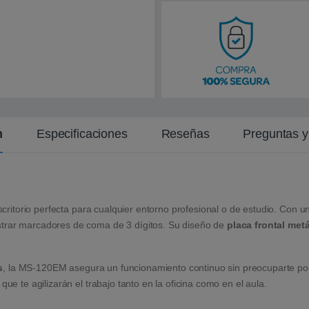
i
e
n
t
e
n
Especificaciones
Reseñas
Preguntas 
critorio perfecta para cualquier entorno profesional o de estudio. Con 
strar marcadores de coma de 3 dígitos. Su diseño de
placa frontal metá
s
, la MS-120EM asegura un funcionamiento continuo sin preocuparte por
ue te agilizarán el trabajo tanto en la oficina como en el aula.