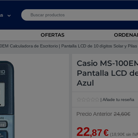
Search for:
as
OFERTAS
ORDENAD
EM Calculadora de Escritorio | Pantalla LCD de 10 dígitos Solar y Pilas 
Casio MS-100EM 
Pantalla LCD de 
Azul
| Añade tu reseña
V
1
a
Precio Anterior
24,60€
l
o
r
22
a
,87
€
d
(18,90€ sin IV
o