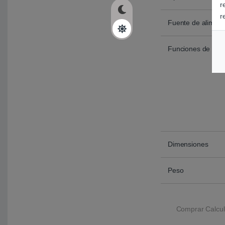
r
r
Fuente de aliment
Funciones de cálc
Dimensiones
Peso
Comprar Calcula