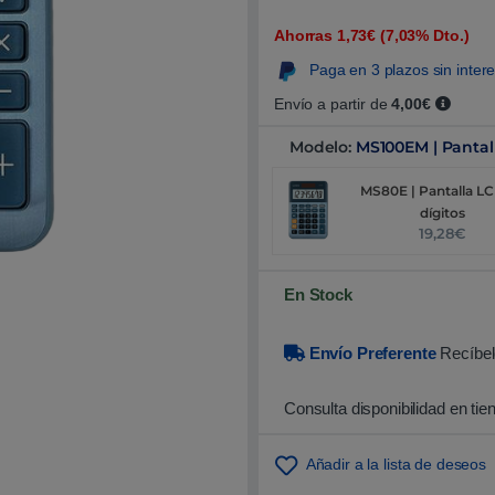
5
.
Ahorras 1,73€ (7,03% Dto.)
0
0
Paga en 3 plazos sin inter
s
o
b
Envío a partir de
4,00€
r
e
Modelo:
MS100EM | Pantall
5
b
a
MS80E | Pantalla LC
s
a
dígitos
d
19,28€
o
e
n
p
En Stock
u
n
t
u
Envío Preferente
Recíbel
a
c
i
Consulta disponibilidad en tie
ó
n
d
e
Añadir a la lista de deseos
c
l