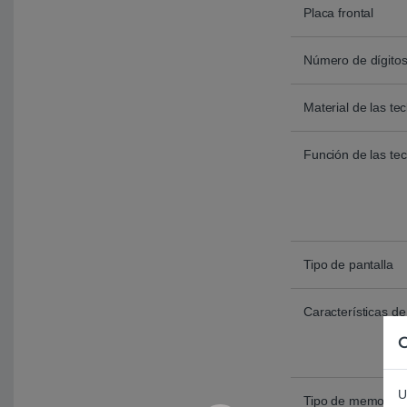
Placa frontal
Número de dígito
Material de las tec
Función de las tec
Tipo de pantalla
Características de 
C
U
Tipo de memoria