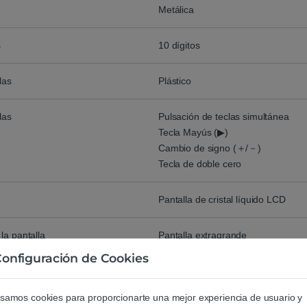
Metálica
s
10 dígitos
las
Plástico
las
Pulsación de teclas simultánea
Tecla Mayús (▶)
Cambio de signo (＋/－)
Tecla de doble cero
Pantalla de cristal líquido LCD
la pantalla
Pantalla extragrande
Símbolos de comando de función
onfiguración de Cookies
Marcadores de coma de 3 dígitos
samos cookies para proporcionarte una mejor experiencia de usuario y
Independiente